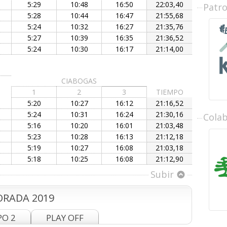
5:29
10:48
16:50
22:03,40
Patr
5:28
10:44
16:47
21:55,68
5:24
10:32
16:27
21:35,76
5:27
10:39
16:35
21:36,52
5:24
10:30
16:17
21:14,00
CIABOGAS
1
2
3
TIEMPO
5:20
10:27
16:12
21:16,52
5:24
10:31
16:24
21:30,16
Cola
5:16
10:20
16:01
21:03,48
5:23
10:28
16:13
21:12,18
5:19
10:27
16:08
21:03,18
5:18
10:25
16:08
21:12,90
Subir
RADA 2019
PO 2
PLAY OFF