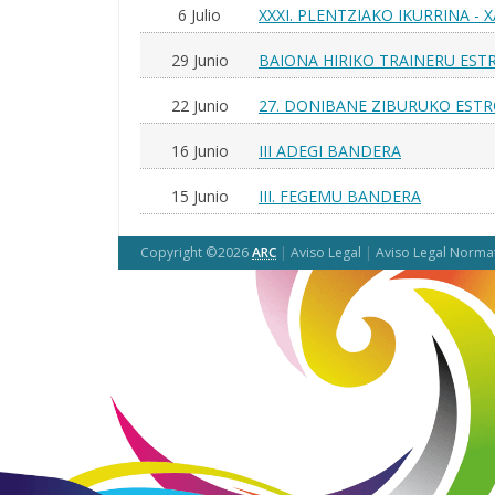
6 Julio
XXXI. PLENTZIAKO IKURRINA -
29 Junio
BAIONA HIRIKO TRAINERU ES
22 Junio
27. DONIBANE ZIBURUKO EST
16 Junio
III ADEGI BANDERA
15 Junio
III. FEGEMU BANDERA
Copyright ©2026
ARC
|
Aviso Legal
|
Aviso Legal Norma