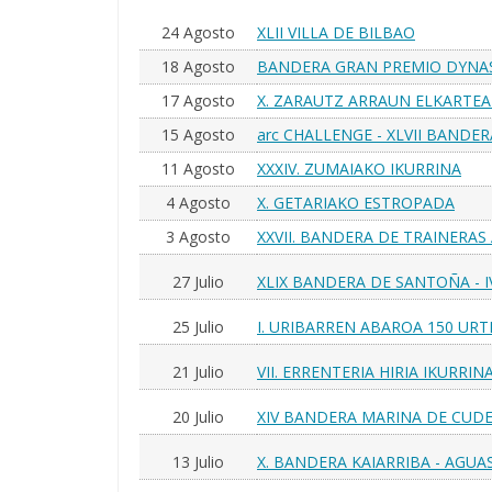
24 Agosto
XLII VILLA DE BILBAO
18 Agosto
BANDERA GRAN PREMIO DYNA
17 Agosto
X. ZARAUTZ ARRAUN ELKARTEA
15 Agosto
arc CHALLENGE - XLVII BANDE
Homenaje a Agustín Anglada Bl
11 Agosto
XXXIV. ZUMAIAKO IKURRINA
4 Agosto
X. GETARIAKO ESTROPADA
3 Agosto
XXVII. BANDERA DE TRAINER
27 Julio
XLIX BANDERA DE SANTOÑA - 
"CHO"
25 Julio
I. URIBARREN ABAROA 150 UR
21 Julio
VII. ERRENTERIA HIRIA IKURRIN
20 Julio
XIV BANDERA MARINA DE CUD
13 Julio
X. BANDERA KAIARRIBA - AGUA