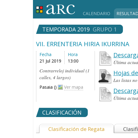
CALENDARIO
RESULTA
TEMPORADA 2019
GRUPO 1
VII. ERRENTERIA HIRIA IKURRINA
Descarga
Fecha
Hora
21 Jul 2019
13:00
Última actu
Contrarreloj individual (1
Hojas de
calles, 4 largos)
Las listas n
Pasaia ()
Ver mapa
Descarg
Última actu
CLASIFICACIÓN
Clasificación de Regata
Clasif