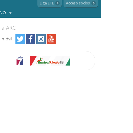
Liga ETE
Acceso socios
ANO
 a ARC
 móvil