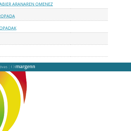
 XABIER ARANAREN OMENEZ
TROPADA
ROPADAK
tivas
|