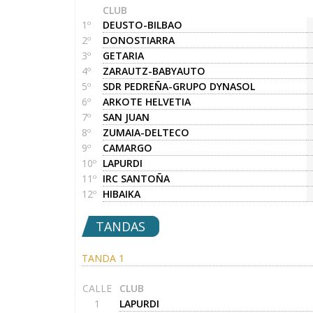
CLUB
1º
DEUSTO-BILBAO
2º
DONOSTIARRA
3º
GETARIA
4º
ZARAUTZ-BABYAUTO
5º
SDR PEDREÑA-GRUPO DYNASOL
6º
ARKOTE HELVETIA
7º
SAN JUAN
8º
ZUMAIA-DELTECO
9º
CAMARGO
10º
LAPURDI
11º
IRC SANTOÑA
12º
HIBAIKA
TANDAS
TANDA 1
CALLE
CLUB
1
LAPURDI