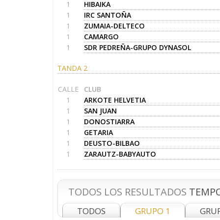
1
HIBAIKA
1
IRC SANTOÑA
1
ZUMAIA-DELTECO
1
CAMARGO
1
SDR PEDREÑA-GRUPO DYNASOL
TANDA 2
CALLE
CLUB
1
ARKOTE HELVETIA
1
SAN JUAN
1
DONOSTIARRA
1
GETARIA
1
DEUSTO-BILBAO
1
ZARAUTZ-BABYAUTO
TODOS LOS RESULTADOS
TEMPO
TODOS
GRUPO 1
GRU