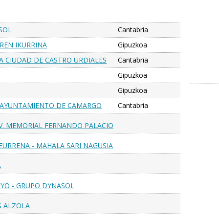
SOL
Cantabria
REN IKURRINA
Gipuzkoa
RA CIUDAD DE CASTRO URDIALES
Cantabria
anquet
Gipuzkoa
Gipuzkoa
AS AYUNTAMIENTO DE CAMARGO
Cantabria
IV. MEMORIAL FERNANDO PALACIO
TEURRENA - MAHALA SARI NAGUSIA
A
EYO - GRUPO DYNASOL
S ALZOLA