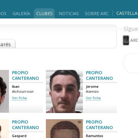
CASTELL
DOS
GALERÍA
CLUBES
NOTICIAS
SOBRE ARC
Sígue
ARC
marés
PROPIO
PROPIO
CANTERANO
CANTERANO
Iban
Jerome
Alchourroun
Asensio
Ver ficha
Ver ficha
PROPIO
PROPIO
CANTERANO
CANTERANO
Gaspard
Ramuntxo