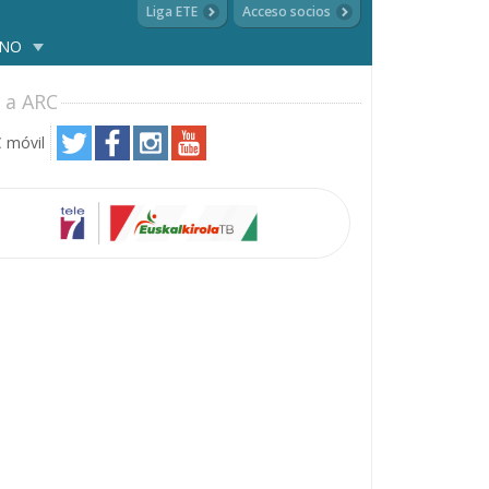
Liga ETE
Acceso socios
ANO
 a ARC
 móvil