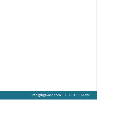
info@liga-arc.com
|
+34
615 124 991