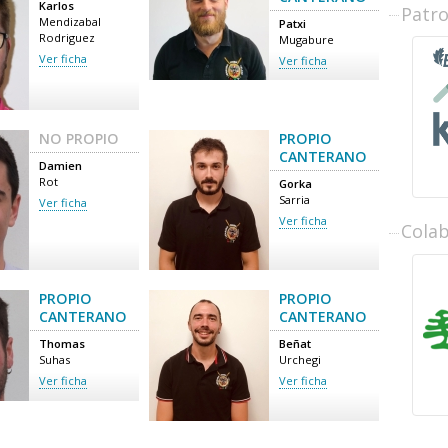
Karlos
Patr
Mendizabal
Patxi
Rodriguez
Mugabure
Ver ficha
Ver ficha
NO PROPIO
PROPIO
CANTERANO
Damien
Rot
Gorka
Sarria
Ver ficha
Ver ficha
Cola
PROPIO
PROPIO
CANTERANO
CANTERANO
Thomas
Beñat
Suhas
Urchegi
Ver ficha
Ver ficha