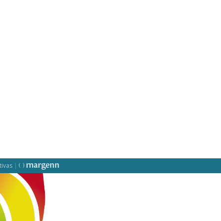
tivas
|