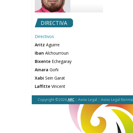
DIRECTIVA
Directivos
Aritz
Aguirre
Iban
Alchourroun
Bixente
Echegaray
Ainara
Goñi
Xabi
Sein Garat
Laffitte
Vincent
Copyright ©2026
ARC
|
Aviso Legal
|
Aviso Legal Norma