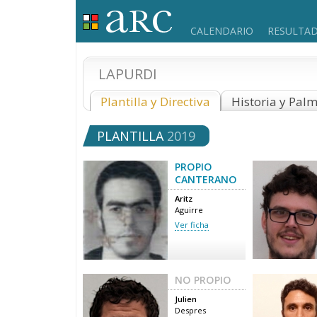
CALENDARIO
RESULTA
LAPURDI
Plantilla y Directiva
Historia y Pal
PLANTILLA
2019
PROPIO
CANTERANO
Aritz
Aguirre
Ver ficha
NO PROPIO
Julien
Despres