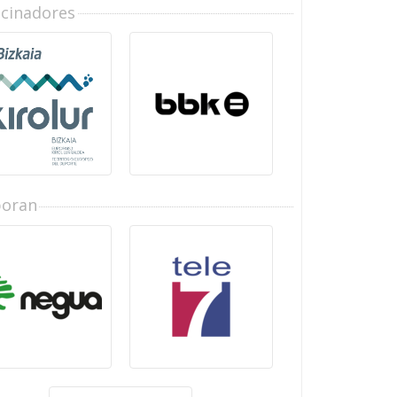
ocinadores
boran