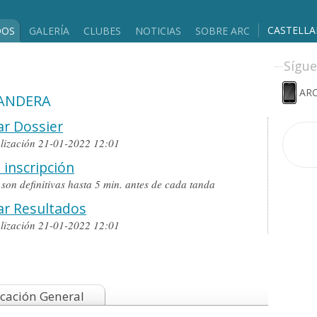
CASTELL
DOS
GALERÍA
CLUBES
NOTICIAS
SOBRE ARC
Sígue
ARC
BANDERA
r Dossier
alización 21-01-2022 12:01
 inscripción
o son definitivas hasta 5 min. antes de cada tanda
ar Resultados
alización 21-01-2022 12:01
icación General