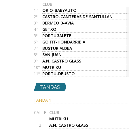
CLUB
1º
ORIO-BABYAUTO
2º
CASTRO-CANTERAS DE SANTULLAN
3º
BERMEO B-AVIA
4º
GETXO
5º
PORTUGALETE
6º
GO FIT-HONDARRIBIA
7º
BUSTURIALDEA
8º
SAN JUAN
9º
A.N. CASTRO GLASS
10º
MUTRIKU
11º
PORTU-DEUSTO
TANDAS
TANDA 1
CALLE
CLUB
1
MUTRIKU
2
A.N. CASTRO GLASS