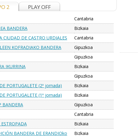
PO 2
PLAY OFF
Cantabria
TEA BANDERA
Bizkaia
RA CIUDAD DE CASTRO URDIALES
Cantabria
anquet
ZALEEN KOFRADIAKO BANDERA
Gipuzkoa
Gipuzkoa
RA IKURRINA
Bizkaia
Gipuzkoa
DE PORTUGALETE (2ª jornada)
Bizkaia
DE PORTUGALETE (1ª jornada)
Bizkaia
UP BANDERA
Gipuzkoa
Cantabria
U ESTROPADA
Bizkaia
EDICIÓN BANDERA DE ERANDIOko
Bizkaia