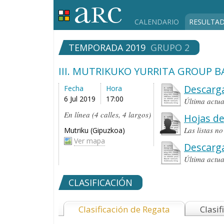
CALENDARIO
RESULTA
TEMPORADA 2019
GRUPO 2
III. MUTRIKUKO YURRITA GROUP 
Descarga
Fecha
Hora
6 Jul 2019
17:00
Última actu
En línea (4 calles, 4 largos)
Hojas de
Las listas n
Mutriku (Gipuzkoa)
Ver mapa
Descarg
Última actu
CLASIFICACIÓN
Clasificación de Regata
Clasif