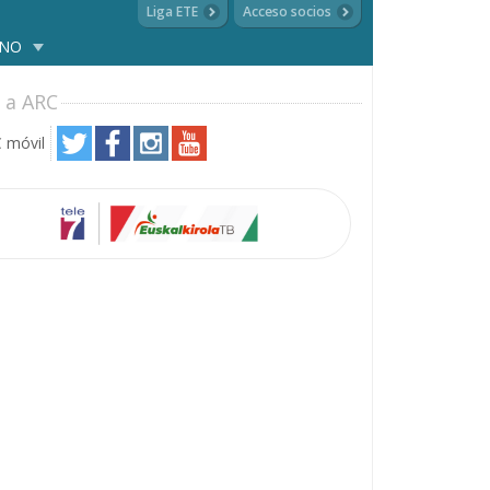
Liga ETE
Acceso socios
ANO
 a ARC
 móvil