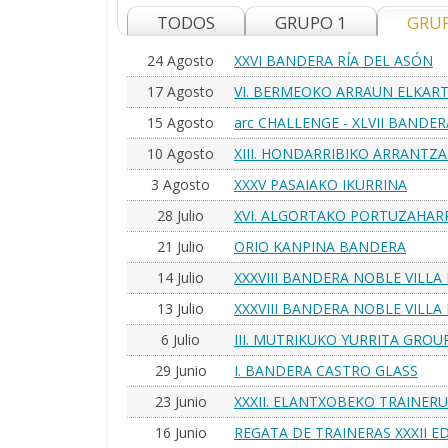
TODOS
GRUPO 1
GRU
24 Agosto
XXVI BANDERA RÍA DEL ASÓN
17 Agosto
VI. BERMEOKO ARRAUN ELKAR
15 Agosto
arc CHALLENGE - XLVII BANDE
Homenaje a Agustín Anglada Bl
10 Agosto
XIII. HONDARRIBIKO ARRANT
3 Agosto
XXXV PASAIAKO IKURRINA
28 Julio
XVI. ALGORTAKO PORTUZAHAR
21 Julio
ORIO KANPINA BANDERA
14 Julio
XXXVIII BANDERA NOBLE VILLA 
13 Julio
XXXVIII BANDERA NOBLE VILLA 
6 Julio
III. MUTRIKUKO YURRITA GRO
29 Junio
I. BANDERA CASTRO GLASS
23 Junio
XXXII. ELANTXOBEKO TRAINER
16 Junio
REGATA DE TRAINERAS XXXII 