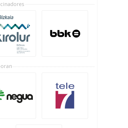
ocinadores
boran