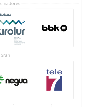
ocinadores
boran