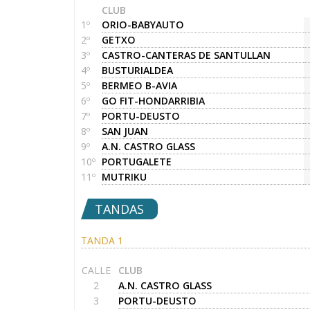
CLUB
1º
ORIO-BABYAUTO
2º
GETXO
3º
CASTRO-CANTERAS DE SANTULLAN
4º
BUSTURIALDEA
5º
BERMEO B-AVIA
6º
GO FIT-HONDARRIBIA
7º
PORTU-DEUSTO
8º
SAN JUAN
9º
A.N. CASTRO GLASS
10º
PORTUGALETE
11º
MUTRIKU
TANDAS
TANDA 1
CALLE
CLUB
2
A.N. CASTRO GLASS
3
PORTU-DEUSTO