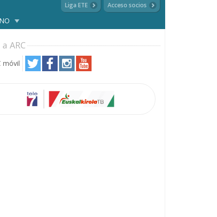
Liga ETE
Acceso socios
ANO
 a ARC
 móvil