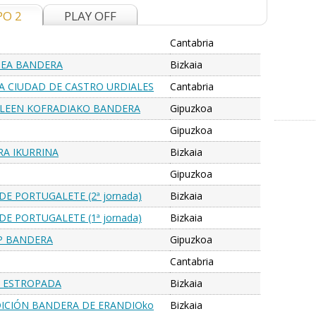
PO 2
PLAY OFF
Cantabria
TEA BANDERA
Bizkaia
RA CIUDAD DE CASTRO URDIALES
Cantabria
anquet
ZALEEN KOFRADIAKO BANDERA
Gipuzkoa
Gipuzkoa
RA IKURRINA
Bizkaia
Gipuzkoa
DE PORTUGALETE (2ª jornada)
Bizkaia
DE PORTUGALETE (1ª jornada)
Bizkaia
UP BANDERA
Gipuzkoa
Cantabria
U ESTROPADA
Bizkaia
EDICIÓN BANDERA DE ERANDIOko
Bizkaia