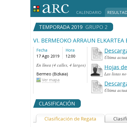
CALENDARIO
RESULTA
TEMPORADA 2019
GRUPO 2
VI. BERMEOKO ARRAUN ELKARTEA
Descarga
Fecha
Hora
17 Ago 2019
12:00
Última actu
En línea (4 calles, 4 largos)
Hojas de
Las listas n
Bermeo (Bizkaia)
Ver mapa
Descarg
Última actu
CLASIFICACIÓN
Clasificación de Regata
Clasif