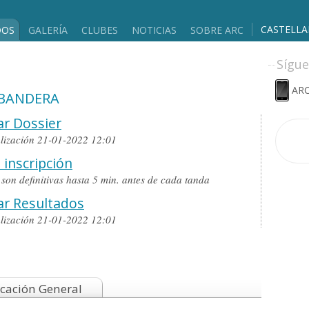
CASTELL
DOS
GALERÍA
CLUBES
NOTICIAS
SOBRE ARC
Sígue
ARC
 BANDERA
r Dossier
alización 21-01-2022 12:01
 inscripción
o son definitivas hasta 5 min. antes de cada tanda
ar Resultados
alización 21-01-2022 12:01
icación General