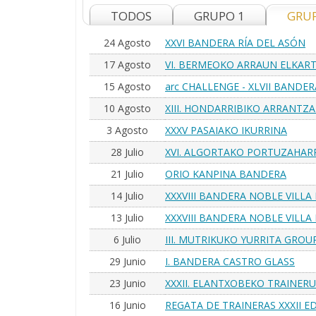
TODOS
GRUPO 1
GRU
24 Agosto
XXVI BANDERA RÍA DEL ASÓN
17 Agosto
VI. BERMEOKO ARRAUN ELKAR
15 Agosto
arc CHALLENGE - XLVII BANDE
Homenaje a Agustín Anglada Bl
10 Agosto
XIII. HONDARRIBIKO ARRANT
3 Agosto
XXXV PASAIAKO IKURRINA
28 Julio
XVI. ALGORTAKO PORTUZAHAR
21 Julio
ORIO KANPINA BANDERA
14 Julio
XXXVIII BANDERA NOBLE VILLA 
13 Julio
XXXVIII BANDERA NOBLE VILLA 
6 Julio
III. MUTRIKUKO YURRITA GRO
29 Junio
I. BANDERA CASTRO GLASS
23 Junio
XXXII. ELANTXOBEKO TRAINER
16 Junio
REGATA DE TRAINERAS XXXII 