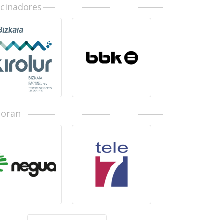
ocinadores
boran