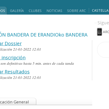
CASTELL
DOS
GALERÍA
CLUBES
NOTICIAS
SOBRE ARC
Sígue
ARC
CIÓN BANDERA DE ERANDIOko BANDERA
r Dossier
alización 21-01-2022 12:01
 inscripción
o son definitivas hasta 5 min. antes de cada tanda
ar Resultados
alización 21-01-2022 12:01
icación General