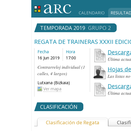
CALENDARIO
RESULTA
TEMPORADA 2019
GRUPO 2
REGATA DE TRAINERAS XXXII EDI
Descarga
Fecha
Hora
16 Jun 2019
17:00
Última actu
Contrarreloj individual (1
Hojas de
calles, 4 largos)
Las listas n
Lutxana (Bizkaia)
Descarg
Ver mapa
Última actu
CLASIFICACIÓN
Clasificación de Regata
Clasif