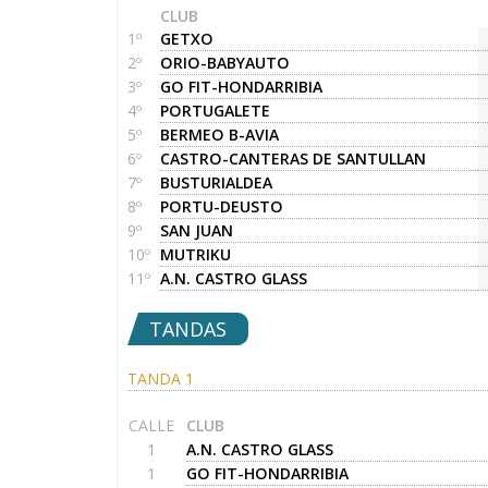
CLUB
1º
GETXO
2º
ORIO-BABYAUTO
3º
GO FIT-HONDARRIBIA
4º
PORTUGALETE
5º
BERMEO B-AVIA
6º
CASTRO-CANTERAS DE SANTULLAN
7º
BUSTURIALDEA
8º
PORTU-DEUSTO
9º
SAN JUAN
10º
MUTRIKU
11º
A.N. CASTRO GLASS
TANDAS
TANDA 1
CALLE
CLUB
1
A.N. CASTRO GLASS
1
GO FIT-HONDARRIBIA