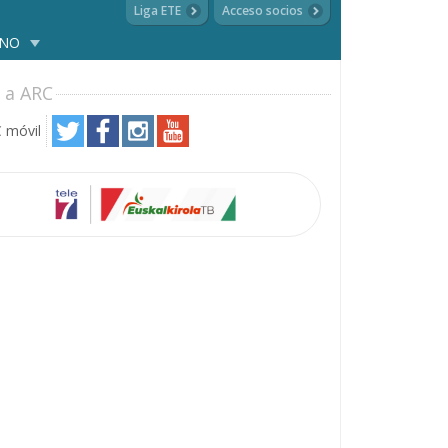
Liga ETE
Acceso socios
ANO
 a ARC
 móvil