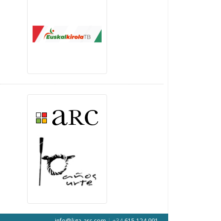
info@liga-arc.com
|
+34
615 124 991