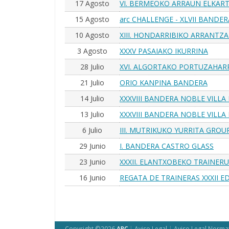
17 Agosto
VI. BERMEOKO ARRAUN ELKAR
15 Agosto
arc CHALLENGE - XLVII BANDE
Homenaje a Agustín Anglada Bl
10 Agosto
XIII. HONDARRIBIKO ARRANT
3 Agosto
XXXV PASAIAKO IKURRINA
28 Julio
XVI. ALGORTAKO PORTUZAHAR
21 Julio
ORIO KANPINA BANDERA
14 Julio
XXXVIII BANDERA NOBLE VILLA 
13 Julio
XXXVIII BANDERA NOBLE VILLA 
6 Julio
III. MUTRIKUKO YURRITA GRO
29 Junio
I. BANDERA CASTRO GLASS
23 Junio
XXXII. ELANTXOBEKO TRAINER
16 Junio
REGATA DE TRAINERAS XXXII 
BANDERA
Copyright ©2026
ARC
|
Aviso Legal
|
Aviso Legal Norma