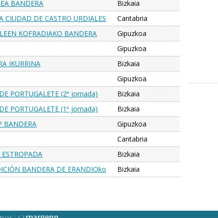
TEA BANDERA
Bizkaia
RA CIUDAD DE CASTRO URDIALES
Cantabria
anquet
ZALEEN KOFRADIAKO BANDERA
Gipuzkoa
Gipuzkoa
RA IKURRINA
Bizkaia
Gipuzkoa
DE PORTUGALETE (2ª jornada)
Bizkaia
DE PORTUGALETE (1ª jornada)
Bizkaia
UP BANDERA
Gipuzkoa
Cantabria
U ESTROPADA
Bizkaia
EDICIÓN BANDERA DE ERANDIOko
Bizkaia
tivas
|