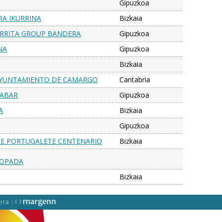
Gipuzkoa
RA IKURRINA
Bizkaia
URRITA GROUP BANDERA
Gipuzkoa
NA
Gipuzkoa
Bizkaia
 AYUNTAMIENTO DE CAMARGO
Cantabria
NABAR
Gipuzkoa
A
Bizkaia
Gipuzkoa
 DE PORTUGALETE CENTENARIO
Bizkaia
ROPADA
Bizkaia
rra
|