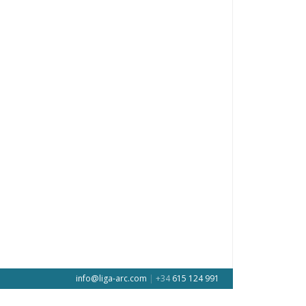
info@liga-arc.com
|
+34
615 124 991