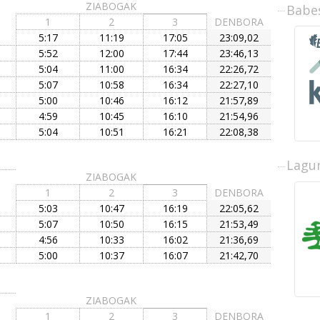
ZIABOGAK
Babe
1
2
3
DENBORA
5:17
11:19
17:05
23:09,02
5:52
12:00
17:44
23:46,13
5:04
11:00
16:34
22:26,72
5:07
10:58
16:34
22:27,10
5:00
10:46
16:12
21:57,89
4:59
10:45
16:10
21:54,96
5:04
10:51
16:21
22:08,38
Lagun
ZIABOGAK
1
2
3
DENBORA
5:03
10:47
16:19
22:05,62
5:07
10:50
16:15
21:53,49
4:56
10:33
16:02
21:36,69
5:00
10:37
16:07
21:42,70
ZIABOGAK
1
2
3
DENBORA