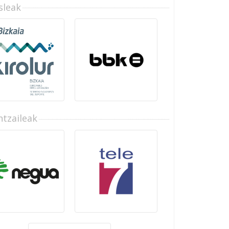
sleak
tzaileak