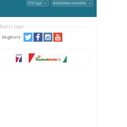
ETE Liga
Bazkideen sarbidea
berri izan
 Mugikorra