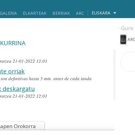
EUSKARA
GALERIA
ELKARTEAK
BERRIAK
ARC
Gure 
ARC
IKURRINA
ratzea 21-01-2022 12:01
te orriak
o son definitivas hasta 5 min. antes de cada tanda
k deskargatu
ratzea 21-01-2022 12:01
kapen Orokorra