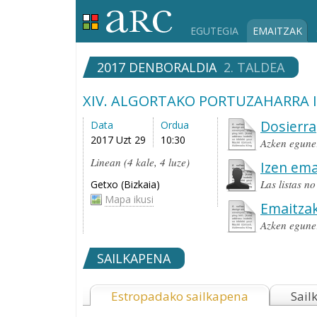
EGUTEGIA
EMAITZAK
2017 DENBORALDIA
2. TALDEA
XIV. ALGORTAKO PORTUZAHARRA 
Dosierra
Data
Ordua
2017 Uzt 29
10:30
Azken egune
Linean (4 kale, 4 luze)
Izen ema
Las listas n
Getxo (Bizkaia)
Mapa ikusi
Emaitza
Azken egune
SAILKAPENA
Estropadako sailkapena
Sail