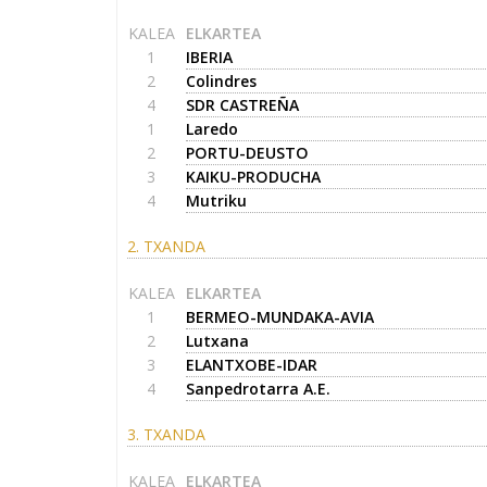
KALEA
ELKARTEA
1
IBERIA
2
Colindres
4
SDR CASTREÑA
1
Laredo
2
PORTU-DEUSTO
3
KAIKU-PRODUCHA
4
Mutriku
2. TXANDA
KALEA
ELKARTEA
1
BERMEO-MUNDAKA-AVIA
2
Lutxana
3
ELANTXOBE-IDAR
4
Sanpedrotarra A.E.
3. TXANDA
KALEA
ELKARTEA