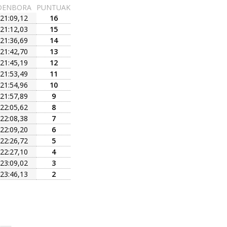
DENBORA
PUNTUAK
21:09,12
16
21:12,03
15
21:36,69
14
21:42,70
13
21:45,19
12
21:53,49
11
21:54,96
10
21:57,89
9
22:05,62
8
22:08,38
7
22:09,20
6
22:26,72
5
22:27,10
4
23:09,02
3
23:46,13
2