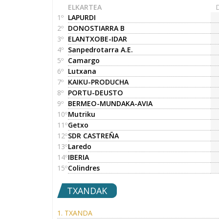
ELKARTEA
1º
LAPURDI
2º
DONOSTIARRA B
3º
ELANTXOBE-IDAR
4º
Sanpedrotarra A.E.
5º
Camargo
6º
Lutxana
7º
KAIKU-PRODUCHA
8º
PORTU-DEUSTO
9º
BERMEO-MUNDAKA-AVIA
10º
Mutriku
11º
Getxo
12º
SDR CASTREÑA
13º
Laredo
14º
IBERIA
15º
Colindres
TXANDAK
1. TXANDA