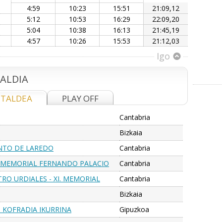
4:59
10:23
15:51
21:09,12
5:12
10:53
16:29
22:09,20
5:04
10:38
16:13
21:45,19
4:57
10:26
15:53
21:12,03
Igo
ALDIA
. TALDEA
PLAY OFF
Cantabria
Bizkaia
NTO DE LAREDO
Cantabria
- MEMORIAL FERNANDO PALACIO
Cantabria
RO URDIALES - XI. MEMORIAL
Cantabria
Bizkaia
 KOFRADIA IKURRINA
Gipuzkoa