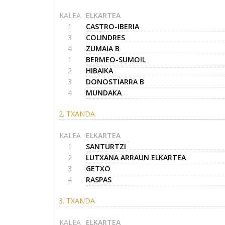
KALEA
ELKARTEA
1
CASTRO-IBERIA
3
COLINDRES
4
ZUMAIA B
1
BERMEO-SUMOIL
2
HIBAIKA
3
DONOSTIARRA B
4
MUNDAKA
2. TXANDA
KALEA
ELKARTEA
1
SANTURTZI
2
LUTXANA ARRAUN ELKARTEA
3
GETXO
4
RASPAS
3. TXANDA
KALEA
ELKARTEA