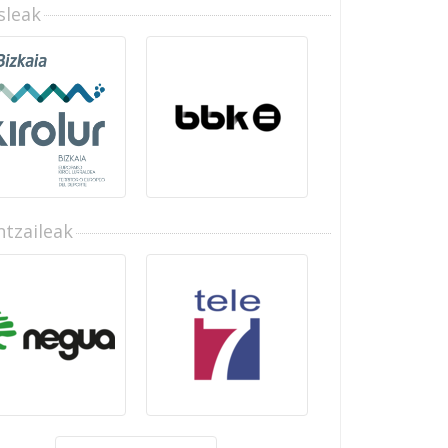
sleak
tzaileak