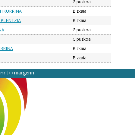
Gipuzkoa
 IKURRINA
Bizkaia
 PLENTZIA
Bizkaia
NA
Gipuzkoa
Gipuzkoa
URRINA
Bizkaia
Bizkaia
rra
|