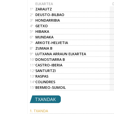
ELKARTEA
1º
ZARAUTZ
2º
DEUSTO-BILBAO
3º
HONDARRIBIA
4º
GETXO
5º
HIBAIKA
6º
MUNDAKA
7º
ARKOTE-HELVETIA
8º
ZUMAIA B
9º
LUTXANA ARRAUN ELKARTEA
10º
DONOSTIARRA B
11º
CASTRO-IBERIA
12º
SANTURTZI
13º
RASPAS
14º
COLINDRES
15º
BERMEO-SUMOIL
TXANDAK
1. TXANDA