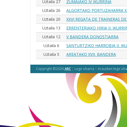
Uztaila 27
ZUMAIAKO IV IKURRINA
Uztaila 26
ALGORTAKO PORTUZAHARRA XI
Uztaila 20
XXVI REGATA DE TRAINERAS DE
Uztaila 13
ERRENTERIAKO HIRIA II. IKURRI
Uztaila 12
V BANDERA DONOSTIARRA
Uztaila 6
SANTURTZIKO HARROBIA II. IK
Uztaila 5
AREATAKO XVII. BANDERA
Copyright ©2026
ARC
|
Lege oharra
|
Araudien lege oha