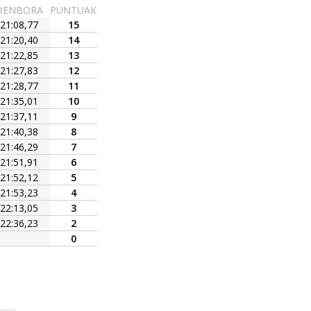
DENBORA
PUNTUAK
21:08,77
15
21:20,40
14
21:22,85
13
21:27,83
12
21:28,77
11
21:35,01
10
21:37,11
9
21:40,38
8
21:46,29
7
21:51,91
6
21:52,12
5
21:53,23
4
22:13,05
3
22:36,23
2
0