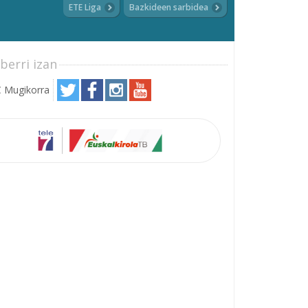
ETE Liga
Bazkideen sarbidea
berri izan
 Mugikorra