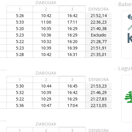
ZIABOGAK
Babe
1
2
3
DENBORA
5:26
10:42
16:42
21:52,14
5:33
11:00
17:11
22:36,23
5:20
10:35
16:29
21:40,38
5:23
10:36
16:29
Excluido
5:22
10:32
16:20
21:28,77
5:23
10:39
16:39
21:51,91
5:28
10:42
16:31
21:35,01
Lagun
ZIABOGAK
1
2
3
DENBORA
5:30
10:44
16:45
21:53,23
5:32
10:39
16:42
21:46,29
5:22
10:29
16:29
21:27,83
5:36
10:47
17:04
22:13,05
ZIABOGAK
1
2
3
DENBORA