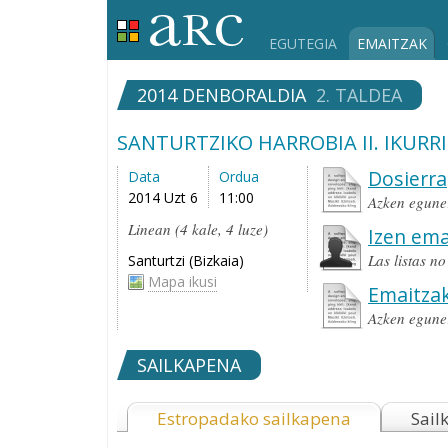
EGUTEGIA
EMAITZAK
2014 DENBORALDIA
2. TALDEA
SANTURTZIKO HARROBIA II. IKURR
Dosierra
Data
Ordua
2014 Uzt 6
11:00
Azken egune
Linean (4 kale, 4 luze)
Izen ema
Las listas n
Santurtzi (Bizkaia)
Mapa ikusi
Emaitza
Azken egune
SAILKAPENA
Estropadako sailkapena
Sail