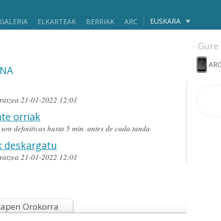
EUSKARA
GALERIA
ELKARTEAK
BERRIAK
ARC
Gure 
ARC
INA
ratzea 21-01-2022 12:01
te orriak
o son definitivas hasta 5 min. antes de cada tanda
k deskargatu
ratzea 21-01-2022 12:01
kapen Orokorra