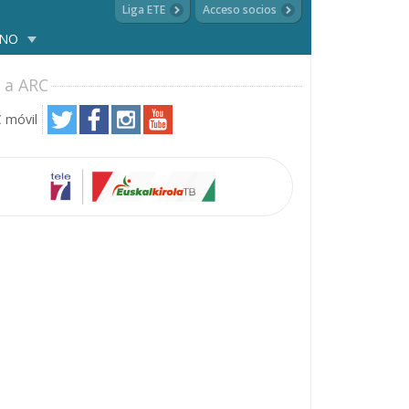
Liga ETE
Acceso socios
ANO
 a ARC
 móvil