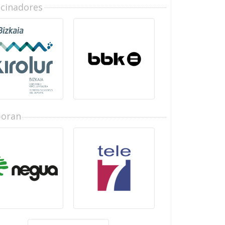
ocinadores
boran