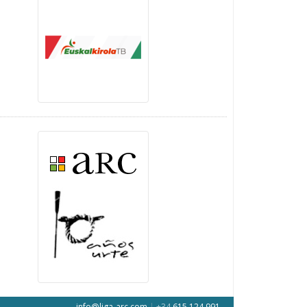
info@liga-arc.com
|
+34
615 124 991