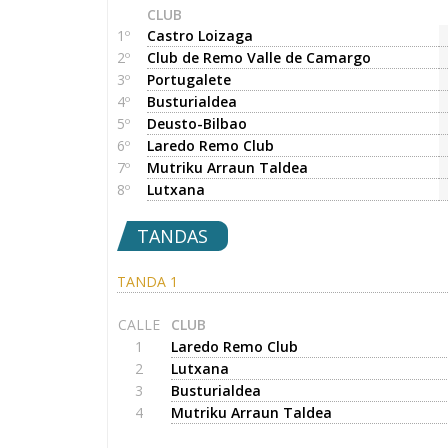
CLUB
1º
Castro Loizaga
2º
Club de Remo Valle de Camargo
3º
Portugalete
4º
Busturialdea
5º
Deusto-Bilbao
6º
Laredo Remo Club
7º
Mutriku Arraun Taldea
8º
Lutxana
TANDAS
TANDA 1
CALLE
CLUB
1
Laredo Remo Club
2
Lutxana
3
Busturialdea
4
Mutriku Arraun Taldea