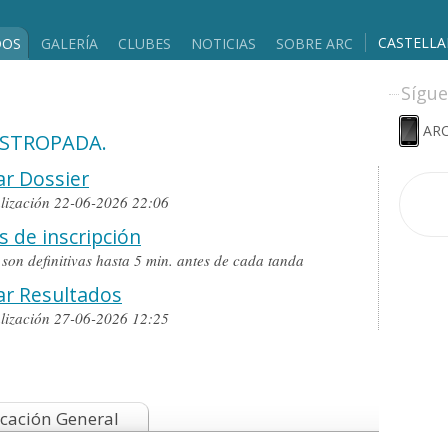
CASTELL
DOS
GALERÍA
CLUBES
NOTICIAS
SOBRE ARC
Sígue
ARC
ESTROPADA.
r Dossier
alización 22-06-2026 22:06
s de inscripción
o son definitivas hasta 5 min. antes de cada tanda
ar Resultados
alización 27-06-2026 12:25
icación General