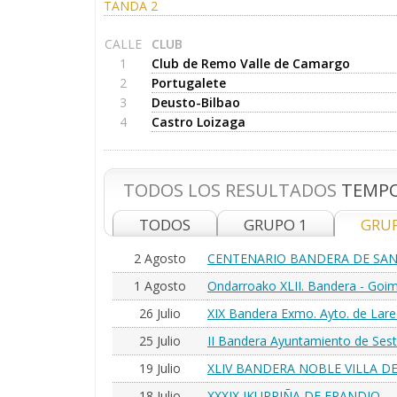
TANDA 2
CALLE
CLUB
1
Club de Remo Valle de Camargo
2
Portugalete
3
Deusto-Bilbao
4
Castro Loizaga
TODOS LOS RESULTADOS
TEMPO
TODOS
GRUPO 1
GRU
2 Agosto
CENTENARIO BANDERA DE SAN
1 Agosto
Ondarroako XLII. Bandera - Goim
26 Julio
XIX Bandera Exmo. Ayto. de Lar
25 Julio
II Bandera Ayuntamiento de Sest
19 Julio
XLIV BANDERA NOBLE VILLA D
18 Julio
XXXIX IKURRIÑA DE ERANDIO