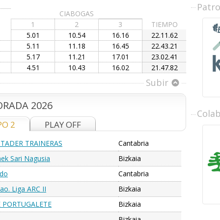
Patr
CIABOGAS
1
2
3
TIEMPO
5.01
10.54
16.16
22.11.62
5.11
11.18
16.45
22.43.21
5.17
11.21
17.01
23.02.41
4.51
10.43
16.02
21.47.82
Subir
RADA 2026
Cola
PO 2
PLAY OFF
TADER TRAINERAS
Cantabria
ek Sari Nagusia
Bizkaia
edo
Cantabria
ao. Liga ARC II
Bizkaia
E PORTUGALETE
Bizkaia
Bizkaia