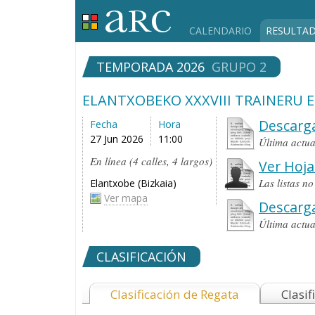
CALENDARIO
RESULTA
TEMPORADA 2026
GRUPO 2
ELANTXOBEKO XXXVIII TRAINERU 
Descarga
Fecha
Hora
27 Jun 2026
11:00
Última actu
En línea (4 calles, 4 largos)
Ver Hoja
Las listas n
Elantxobe (Bizkaia)
Ver mapa
Descarg
Última actu
CLASIFICACIÓN
Clasificación de Regata
Clasif