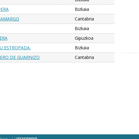
DERA
Bizkaia
 CAMARGO
Cantabria
Bizkaia
DERA
Gipuzkoa
RU ESTROPADA.
Bizkaia
LLERO DE GUARNIZO
Cantabria
tivas
|