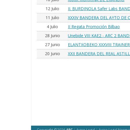
12 Julio
II. BURDINOLA Safer Labs BAN
11 Julio
XXXIV BANDERA DEL AYTO DE
4 Julio
II Regata Promoción Bilbao
28 Junio
Unebide VIII KAE2 - ARC 2 BAN
27 Junio
ELANTXOBEKO XXXVIII TRAINE
20 Junio
XXII BANDERA DEL REAL ASTI
Copyright ©2026
ARC
|
Aviso Legal
|
Aviso Legal Norma