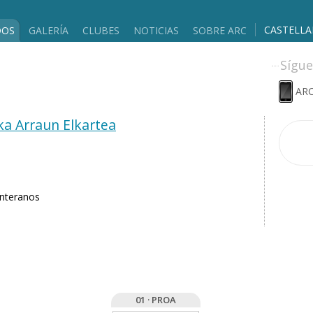
CASTELL
DOS
GALERÍA
CLUBES
NOTICIAS
SOBRE ARC
Sígue
ARC
ka Arraun Elkartea
anteranos
01 · PROA