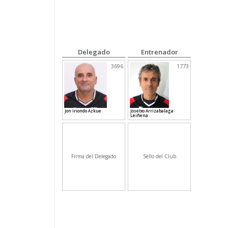
Delegado
Entrenador
3696
1773
Jon Iriondo Azkue
Josetxo Arrizabalaga
Leiñena
Firma del Delegado
Sello del Club