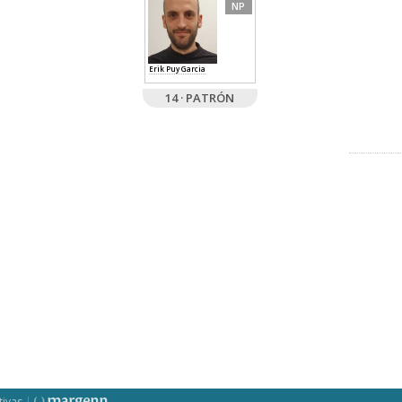
NP
Erik Puy Garcia
14 · PATRÓN
tivas
|