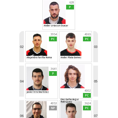
628
P
Ander Urtasun Osacar
3954
4065
PC
PC
02
03
Alejandro Fariña Roma
Ander Plata Gomez
3641
P
04
05
4002
Javier Erro Martinez
PC
Oier Gallastegui
Rodriguez
4053
3624
NP
PC
06
07