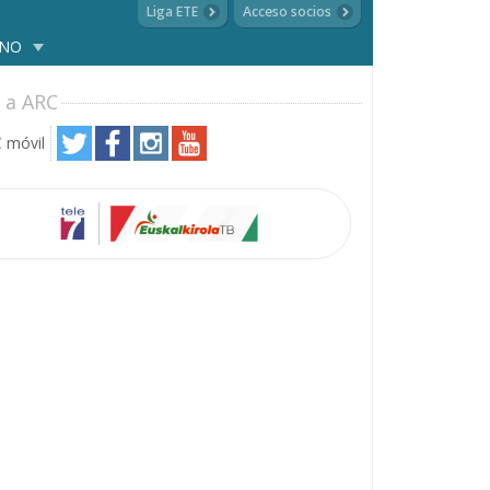
Liga ETE
Acceso socios
ANO
 a ARC
 móvil