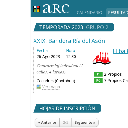
CALENDARIO
RESULTA
TEMPORADA 2023
GRUPO 2
XXIX. Bandera Ría del Asón
Hibai
Fecha
Hora
26 Ago 2023
12:30
Contrarreloj individual (1
calles, 4 largos)
2 Propios
P
7 Propios C
Colindres (Cantabria)
PC
Ver mapa
HOJAS DE INSCRIPCIÓN
« Anterior
2/5
Siguiente »