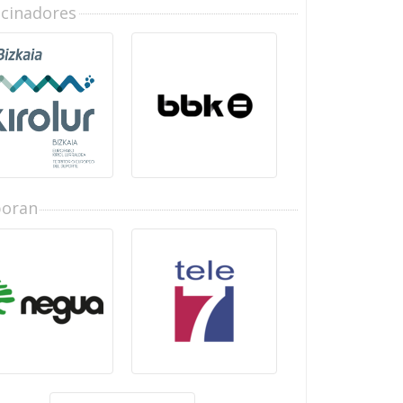
ocinadores
boran