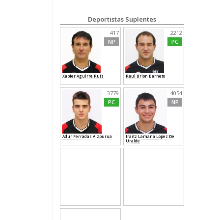
Deportistas Suplentes
417
2212
NP
PC
Xabier Aguirre Ruiz
Raul Brion Barneto
3779
4054
PC
NP
Adur Ferradas Aizpurua
Iraitz Lamana Lopez De
Uralde