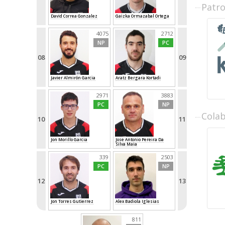
Patr
David Correa Gonzalez
Gaizka Ormazabal Ortega
4075
2712
NP
PC
08
09
Javier Almirón Garcia
Aratz Bergara Kortadi
2971
3883
PC
NP
Cola
10
11
Jon Morillo Garcia
Jose Antonio Pereira Da
Silva Maia
339
2503
PC
NP
12
13
Jon Torres Gutierrez
Alex Badiola Iglesias
811