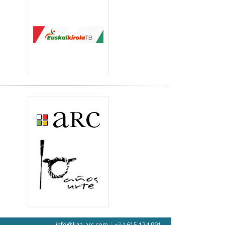
info@liga-arc.com
|
+34
615 124 991