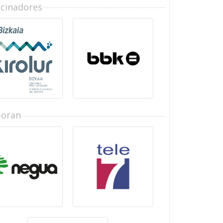
ocinadores
boran