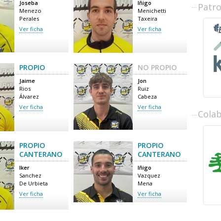
Joseba
Iñigo
Patr
Menezo
Menichetti
Perales
Taxeira
Ver ficha
Ver ficha
PROPIO
NO PROPIO
Jaime
Jon
Rios
Ruiz
Álvarez
Cabeza
Ver ficha
Ver ficha
Cola
PROPIO
PROPIO
CANTERANO
CANTERANO
Iker
Iñigo
Sanchez
Vazquez
De Urbieta
Mena
Ver ficha
Ver ficha