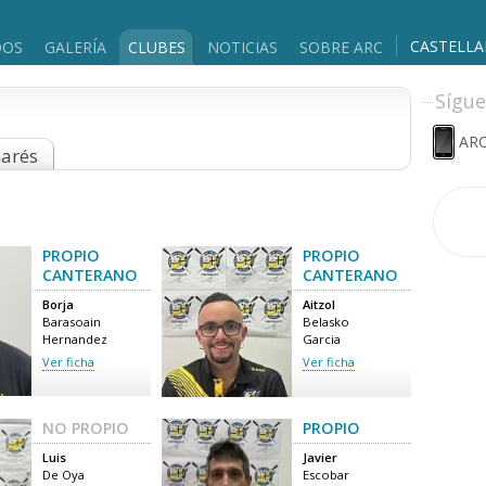
CASTELL
DOS
GALERÍA
CLUBES
NOTICIAS
SOBRE ARC
Sígue
ARC
marés
PROPIO
PROPIO
CANTERANO
CANTERANO
Borja
Aitzol
Barasoain
Belasko
Hernandez
Garcia
Ver ficha
Ver ficha
NO PROPIO
PROPIO
Luis
Javier
De Oya
Escobar