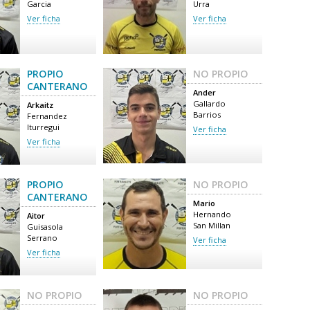
Garcia
Urra
Ver ficha
Ver ficha
PROPIO
NO PROPIO
CANTERANO
Ander
Gallardo
Arkaitz
Barrios
Fernandez
Iturregui
Ver ficha
Ver ficha
PROPIO
NO PROPIO
CANTERANO
Mario
Hernando
Aitor
San Millan
Guisasola
Serrano
Ver ficha
Ver ficha
NO PROPIO
NO PROPIO