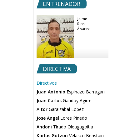
ENTRENADOR
Jaime
Rios
Álvarez
DIRECTIVA
Directivos
Juan Antonio
Espinazo Barragan
Juan Carlos
Gandoy Agirre
Aitor
Garaizabal Lopez
Jose Angel
Lores Pinedo
Andoni
Tirado Oleagagoitia
Karlos Gotzon
Velasco Beristain