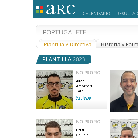
CALENDARIO
RESULTA
PORTUGALETE
Plantilla y Directiva
Historia y Pal
PLANTILLA
2023
NO PROPIO
Aitor
Amorrortu
Tato
Ver ficha
NO PROPIO
Urtzi
Cejuela