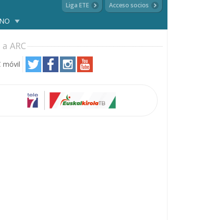
Liga ETE
Acceso socios
ANO
 a ARC
 móvil