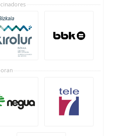
ocinadores
boran