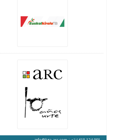
info@liga-arc.com
|
+34
615 124 991