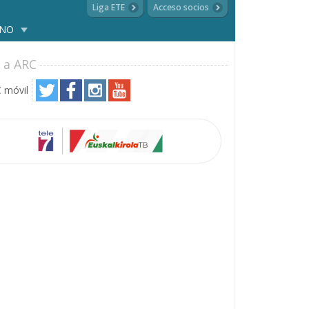
Liga ETE
Acceso socios
ANO
 a ARC
 móvil