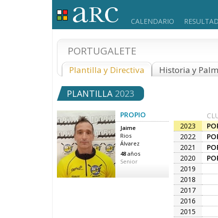
CALENDARIO
RESULTA
PORTUGALETE
Plantilla y Directiva
Historia y Pal
PLANTILLA
2023
PROPIO
CL
2023
PO
Jaime
2022
PO
Rios
Álvarez
2021
PO
48
años
2020
PO
Senior
2019
2018
2017
2016
2015