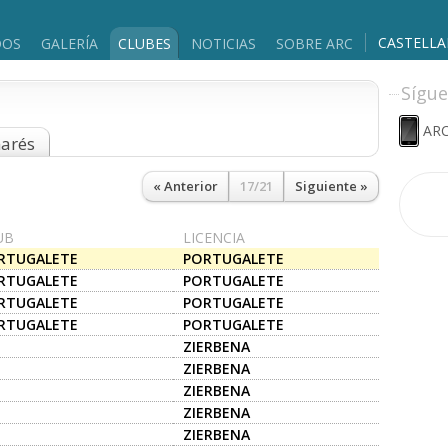
CASTELL
DOS
GALERÍA
CLUBES
NOTICIAS
SOBRE ARC
Sígue
ARC
marés
« Anterior
17/21
Siguiente »
UB
LICENCIA
RTUGALETE
PORTUGALETE
RTUGALETE
PORTUGALETE
RTUGALETE
PORTUGALETE
RTUGALETE
PORTUGALETE
ZIERBENA
ZIERBENA
ZIERBENA
ZIERBENA
ZIERBENA