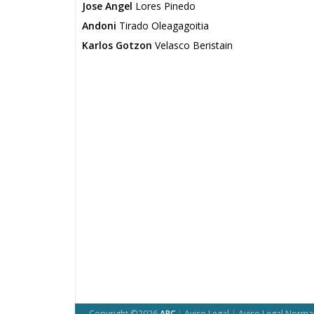
Jose Angel
Lores Pinedo
Andoni
Tirado Oleagagoitia
Karlos Gotzon
Velasco Beristain
Copyright ©2026
ARC
|
Aviso Legal
|
Aviso Legal Norma