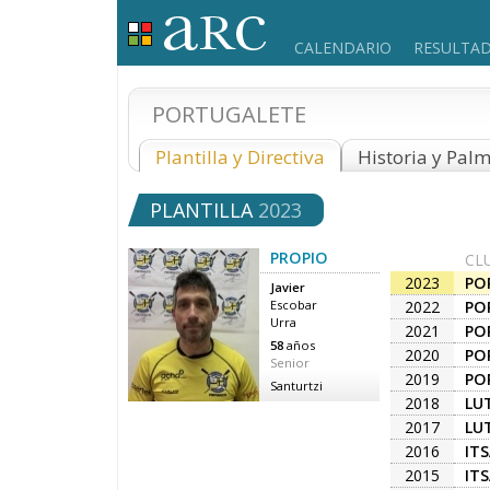
CALENDARIO
RESULTA
PORTUGALETE
Plantilla y Directiva
Historia y Pal
PLANTILLA
2023
PROPIO
CL
2023
PO
Javier
2022
PO
Escobar
Urra
2021
PO
58
años
2020
PO
Senior
2019
PO
Santurtzi
2018
LU
2017
LU
2016
IT
2015
IT