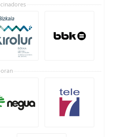
ocinadores
boran