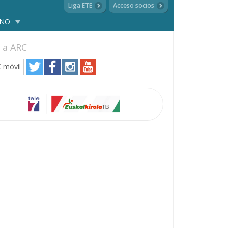
Liga ETE
Acceso socios
ANO
 a ARC
 móvil