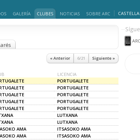
CASTELL
DOS
GALERÍA
CLUBES
NOTICIAS
SOBRE ARC
Sígue
ARC
marés
« Anterior
6/21
Siguiente »
UB
LICENCIA
RTUGALETE
PORTUGALETE
RTUGALETE
PORTUGALETE
RTUGALETE
PORTUGALETE
RTUGALETE
PORTUGALETE
RTUGALETE
PORTUGALETE
TXANA
LUTXANA
TXANA
LUTXANA
SASOKO AMA
ITSASOKO AMA
SASOKO AMA
ITSASOKO AMA