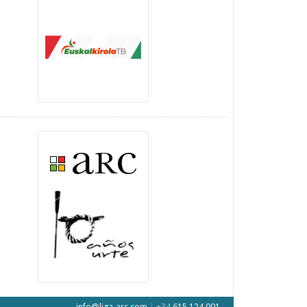
info@liga-arc.com
|
+34
615 124 991