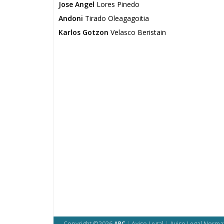
Jose Angel
Lores Pinedo
Andoni
Tirado Oleagagoitia
Karlos Gotzon
Velasco Beristain
Copyright ©2026
ARC
|
Aviso Legal
|
Aviso Legal Norma