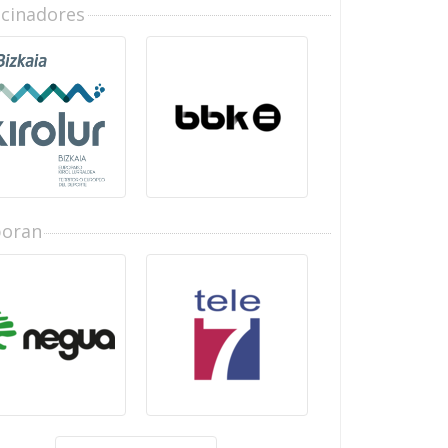
ocinadores
boran