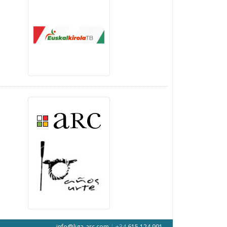
info@liga-arc.com
|
+34
615 124 991