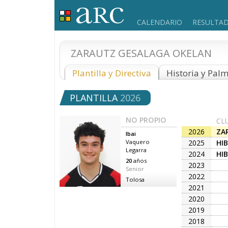
CALENDARIO
RESULTA
ZARAUTZ GESALAGA OKELAN
Plantilla y Directiva
Historia y Pal
PLANTILLA
2026
NO PROPIO
CL
2026
ZA
Ibai
EL
2025
HI
Vaquero
Legarra
2024
HI
20
años
2023
Senior
2022
Tolosa
2021
2020
2019
2018