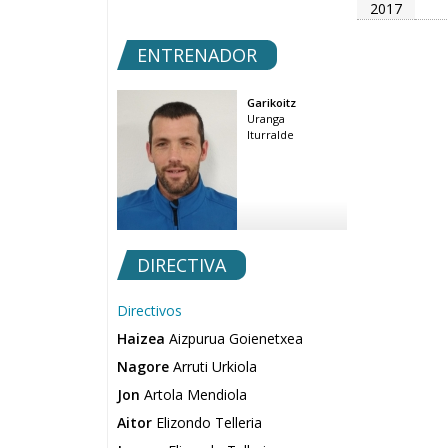
2017
ENTRENADOR
Garikoitz
Uranga
Iturralde
DIRECTIVA
Directivos
Haizea
Aizpurua Goienetxea
Nagore
Arruti Urkiola
Jon
Artola Mendiola
Aitor
Elizondo Telleria