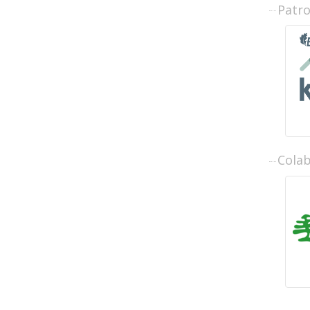
Patr
Cola