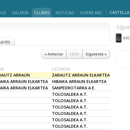
CASTELL
DOS
GALERÍA
CLUBES
NOTICIAS
SOBRE ARC
Sígue
ARC
marés
« Anterior
19/21
Siguiente »
UB
LICENCIA
RAUTZ ARRAUN
ZARAUTZ ARRAUN ELKARTEA
KARTEA
BAIKA ARRAUN ELKARTEA
HIBAIKA ARRAUN ELKARTEA
BAIKA ARRAUN ELKARTEA
SANPEDROTARRA A.E.
TOLOSALDEA A.T.
TOLOSALDEA A.T.
TOLOSALDEA A.T.
TOLOSALDEA A.T.
TOLOSALDEA A.T.
TOLOSALDEA A.T.