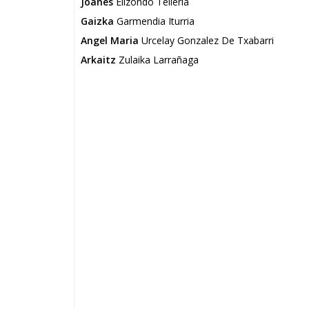
Joanes
Elizondo Telleria
Gaizka
Garmendia Iturria
Angel Maria
Urcelay Gonzalez De Txabarri
Arkaitz
Zulaika Larrañaga