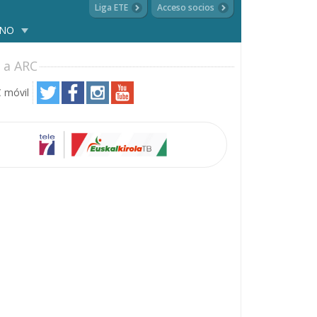
Liga ETE
Acceso socios
ANO
 a ARC
 móvil