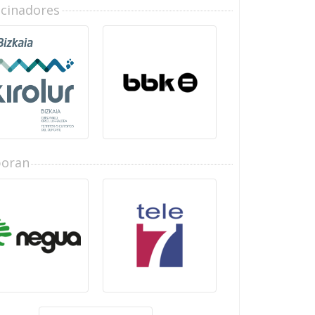
ocinadores
boran