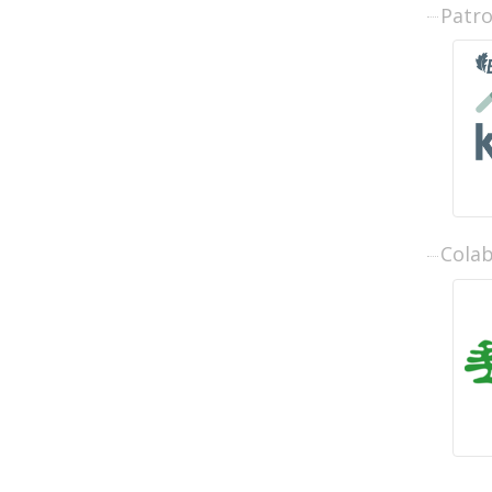
Patr
Cola