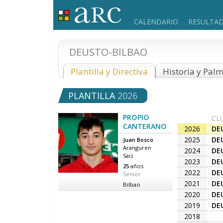
CALENDARIO
RESULTA
DEUSTO-BILBAO
Plantilla y Directiva
Historia y Pal
PLANTILLA
2026
PROPIO
CL
CANTERANO
2026
DE
2025
DE
Juan Bosco
Aranguren
2024
DE
Saiz
2023
DE
25
años
2022
DE
Senior
2021
DE
Bilbao
2020
DE
2019
DE
2018