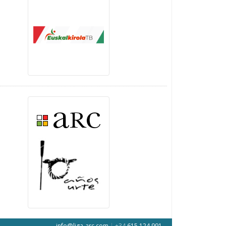
info@liga-arc.com
|
+34
615 124 991