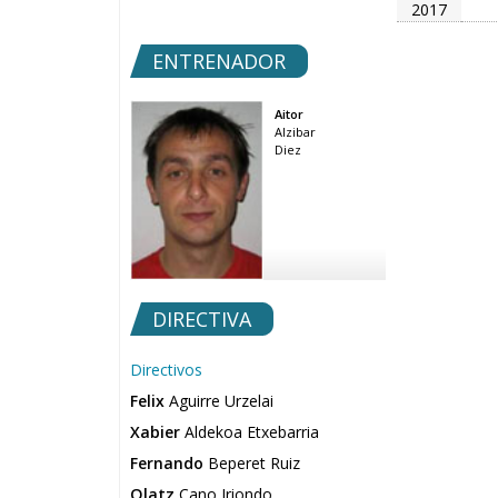
2017
ENTRENADOR
Aitor
Alzibar
Diez
DIRECTIVA
Directivos
Felix
Aguirre Urzelai
Xabier
Aldekoa Etxebarria
Fernando
Beperet Ruiz
Olatz
Cano Iriondo