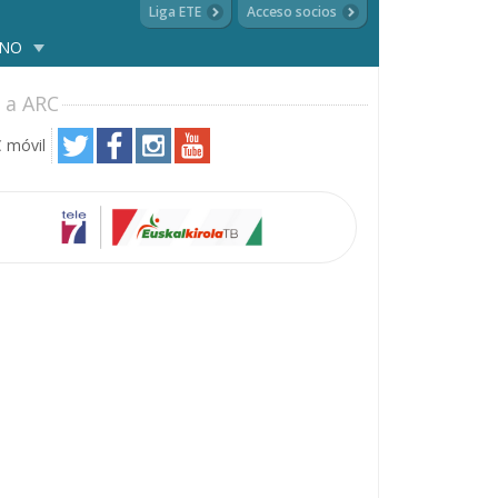
Liga ETE
Acceso socios
ANO
 a ARC
 móvil