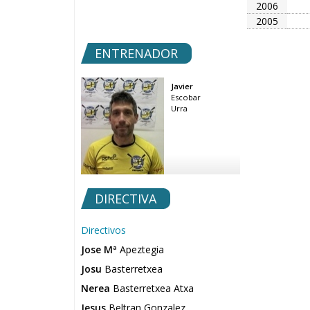
2006
2005
ENTRENADOR
Javier
Escobar
Urra
DIRECTIVA
Directivos
Jose Mª
Apeztegia
Josu
Basterretxea
Nerea
Basterretxea Atxa
Jesus
Beltran Gonzalez