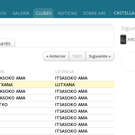
CASTELL
DOS
GALERÍA
CLUBES
NOTICIAS
SOBRE ARC
Sígue
ARC
marés
« Anterior
19/21
Siguiente »
UB
LICENCIA
SASOKO AMA
ITSASOKO AMA
TXANA
LUTXANA
SASOKO AMA
ITSASOKO AMA
SASOKO AMA
ITSASOKO AMA
TXO
ITSASOKO AMA
ITSASOKO AMA
ITSASOKO AMA
ITSASOKO AMA
ITSASOKO AMA