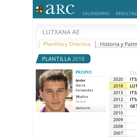
CALENDARIO
RESULTA
LUTXANA AE
Plantilla y Directiva
Historia y Pal
PLANTILLA
2018
PROPIO
CL
2020
IT
Ander
2018
LU
Sierra
Fernandez
2013
IT
34
años
2012
IT
Senior
2011
GE
Santurtzi
2010
2009
2008
2007