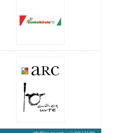
info@liga-arc.com
|
+34
615 124 991