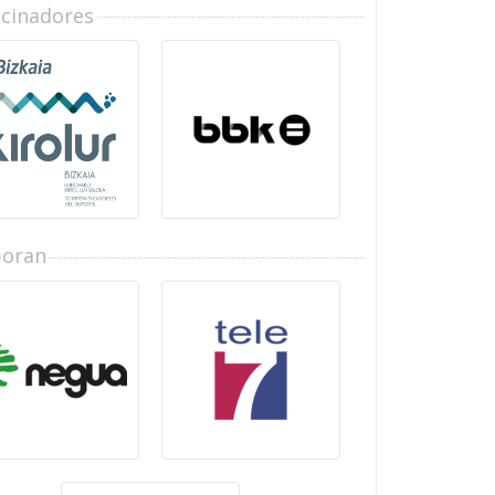
ocinadores
boran