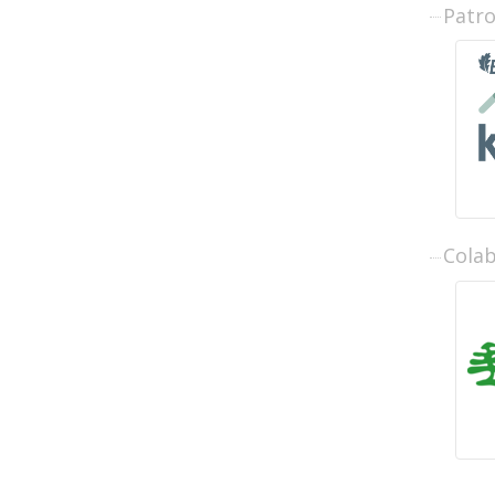
Patr
Cola