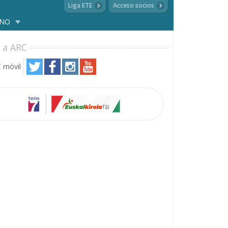
Liga ETE
Acceso socios
ANO
 a ARC
 móvil