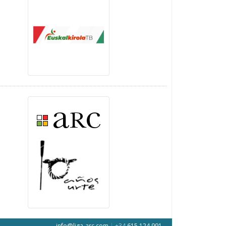
info@liga-arc.com
|
+34
615 124 991