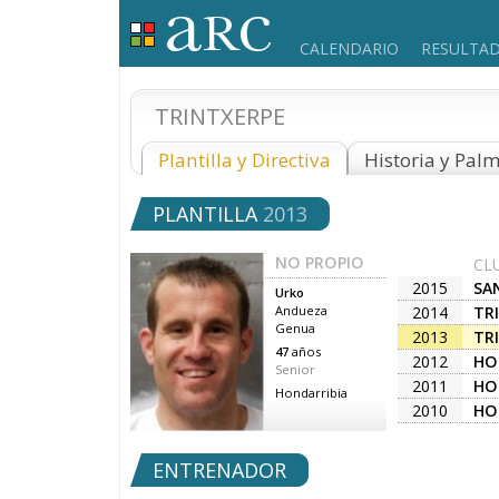
CALENDARIO
RESULTA
TRINTXERPE
Plantilla y Directiva
Historia y Pal
PLANTILLA
2013
NO PROPIO
CL
2015
SA
Urko
2014
TR
Andueza
Genua
2013
TR
47
años
2012
HO
Senior
2011
HO
Hondarribia
2010
HO
ENTRENADOR