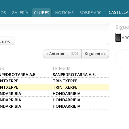
CASTELL
DOS
GALERÍA
CLUBES
NOTICIAS
SOBRE ARC
Sígue
ARC
marés
« Anterior
3/21
Siguiente »
UB
LICENCIA
NPEDROTARRA A.E.
SANPEDROTARRA A.E.
INTXERPE
TRINTXERPE
INTXERPE
TRINTXERPE
NDARRIBIA
HONDARRIBIA
NDARRIBIA
HONDARRIBIA
NDARRIBIA
HONDARRIBIA