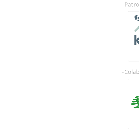
Patr
Cola