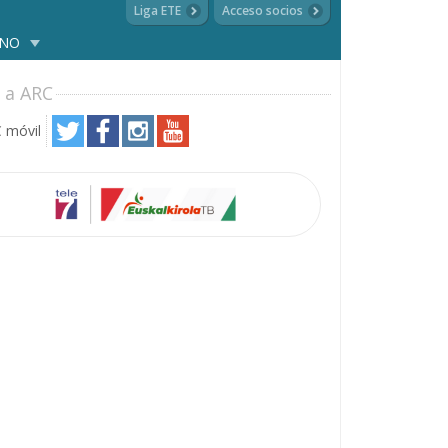
Liga ETE
Acceso socios
ANO
 a ARC
 móvil