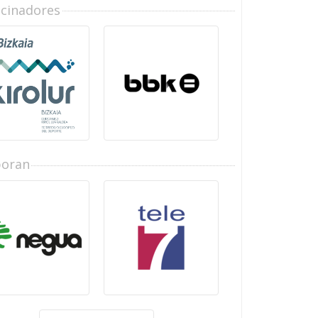
ocinadores
boran