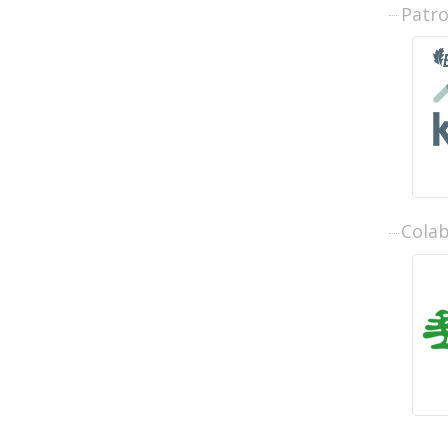
Patr
Cola