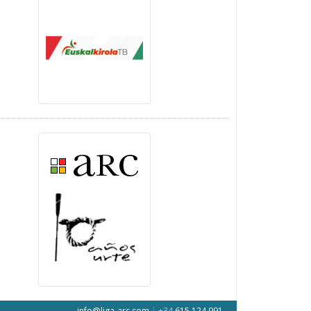
info@liga-arc.com
|
+34
615 124 991