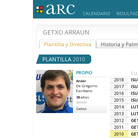
CALENDARIO
RESULTA
GETXO ARRAUN
Plantilla y Directiva
Historia y Pal
PLANTILLA
2010
PROPIO
CL
2018
IS
Ander
2017
IS
De Gregorio
Escribano
2016
IS
38
años
2015
IS
Senior
2014
LU
Getxo
2013
LU
2012
GE
2011
GE
2010
GE