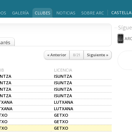
CASTELL
DOS
GALERÍA
CLUBES
NOTICIAS
SOBRE ARC
Sígue
ARC
marés
« Anterior
8/21
Siguiente »
UB
LICENCIA
UNTZA
ISUNTZA
UNTZA
ISUNTZA
UNTZA
ISUNTZA
UNTZA
ISUNTZA
TXANA
LUTXANA
TXANA
LUTXANA
TXO
GETXO
TXO
GETXO
TXO
GETXO