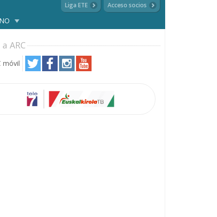
Liga ETE
Acceso socios
ANO
 a ARC
 móvil