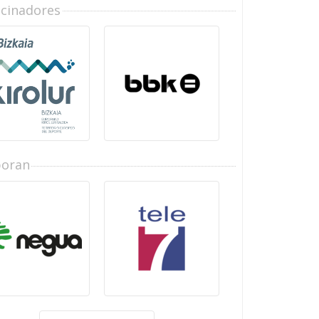
ocinadores
boran