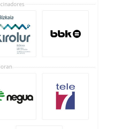
ocinadores
boran