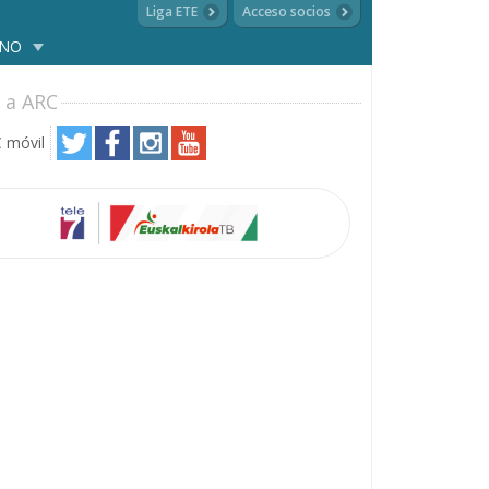
Liga ETE
Acceso socios
ANO
 a ARC
 móvil