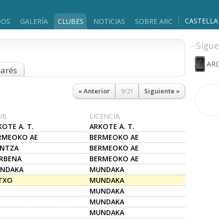
CASTELL
DOS
GALERÍA
CLUBES
NOTICIAS
SOBRE ARC
Sígue
ARC
marés
« Anterior
9/21
Siguiente »
UB
LICENCIA
OTE A. T.
ARKOTE A. T.
RMEOKO AE
BERMEOKO AE
UNTZA
BERMEOKO AE
ERBENA
BERMEOKO AE
NDAKA
MUNDAKA
TXO
MUNDAKA
MUNDAKA
MUNDAKA
MUNDAKA