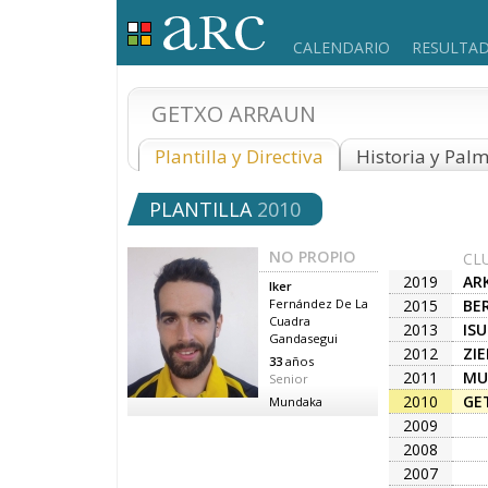
CALENDARIO
RESULTA
GETXO ARRAUN
Plantilla y Directiva
Historia y Pal
PLANTILLA
2010
NO PROPIO
CL
2019
ARK
Iker
2015
BE
Fernández De La
Cuadra
2013
IS
Gandasegui
2012
ZI
33
años
2011
MU
Senior
2010
GE
Mundaka
2009
2008
2007