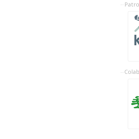
Patr
Cola