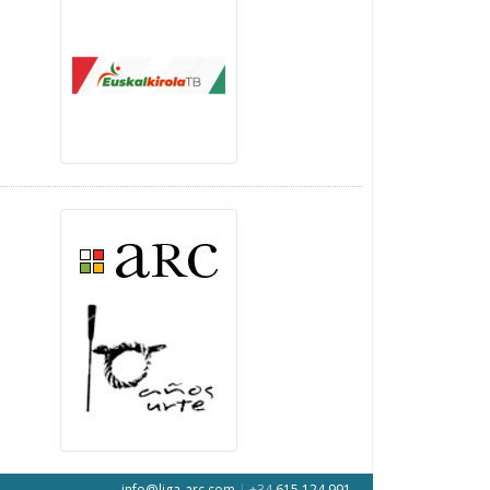
info@liga-arc.com
|
+34
615 124 991