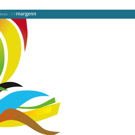
tivas
|