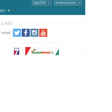
Liga ETE
Acceso socios
ANO
 a ARC
 móvil