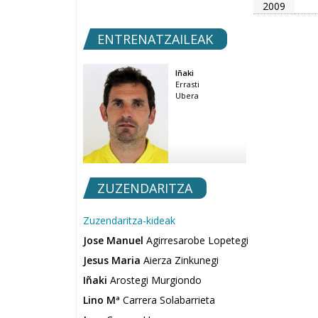
2009
ENTRENATZAILEAK
Iñaki
Errasti
Ubera
ZUZENDARITZA
Zuzendaritza-kideak
Jose Manuel
Agirresarobe Lopetegi
Jesus Maria
Aierza Zinkunegi
Iñaki
Arostegi Murgiondo
Lino Mª
Carrera Solabarrieta