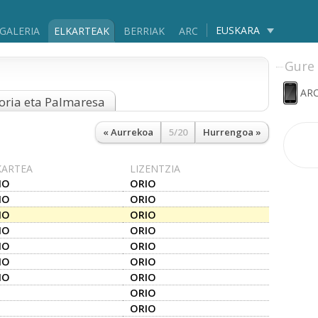
EUSKARA
GALERIA
ELKARTEAK
BERRIAK
ARC
Gure 
ARC
oria eta Palmaresa
« Aurrekoa
5/20
Hurrengoa »
KARTEA
LIZENTZIA
IO
ORIO
IO
ORIO
IO
ORIO
IO
ORIO
IO
ORIO
IO
ORIO
IO
ORIO
ORIO
ORIO