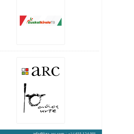
info@liga-arc.com
|
+34
615 124 991