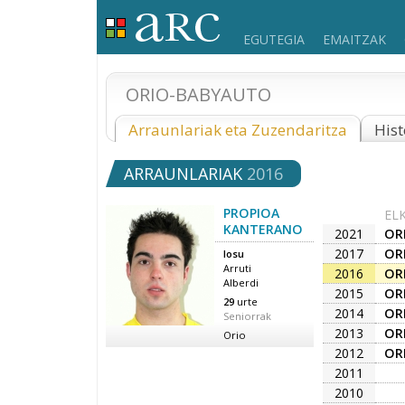
EGUTEGIA
EMAITZAK
ORIO-BABYAUTO
Arraunlariak eta Zuzendaritza
Hist
ARRAUNLARIAK
2016
PROPIOA
EL
KANTERANO
2021
OR
2017
OR
Iosu
Arruti
2016
OR
Alberdi
2015
OR
29
urte
2014
OR
Seniorrak
2013
OR
Orio
2012
OR
2011
2010