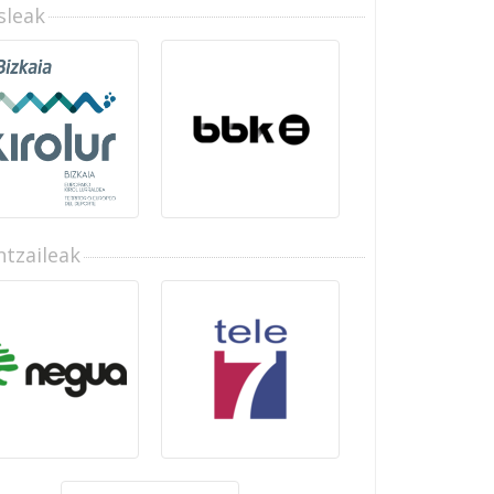
sleak
tzaileak