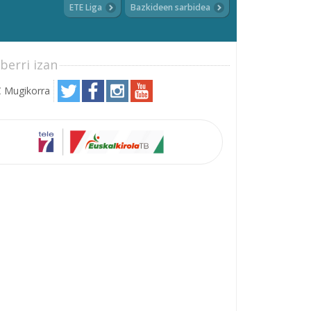
ETE Liga
Bazkideen sarbidea
berri izan
 Mugikorra