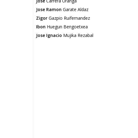
Jose
Carrera Uranga
Jose Ramon
Garate Aldaz
Zigor
Gazpio Ruifernandez
Ibon
Huegun Bengoetxea
Jose Ignacio
Mujika Rezabal