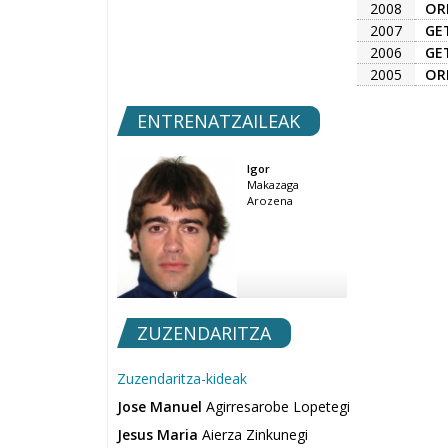
2008
OR
2007
GE
2006
GE
2005
OR
ENTRENATZAILEAK
Igor
Makazaga
Arozena
ZUZENDARITZA
Zuzendaritza-kideak
Jose Manuel
Agirresarobe Lopetegi
Jesus Maria
Aierza Zinkunegi