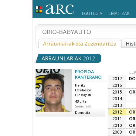
EGUTEGIA
EMAITZAK
ORIO-BABYAUTO
Arraunlariak eta Zuzendaritza
Hist
ARRAUNLARIAK
2012
PROPIOA
EL
KANTERANO
2017
DO
2016
Haritz
Etxebeste
2015
OR
Olasagasti
2014
43
urte
2013
Seniorrak
2012
OR
Donostia
2011
OR
2010
OR
2009
OR