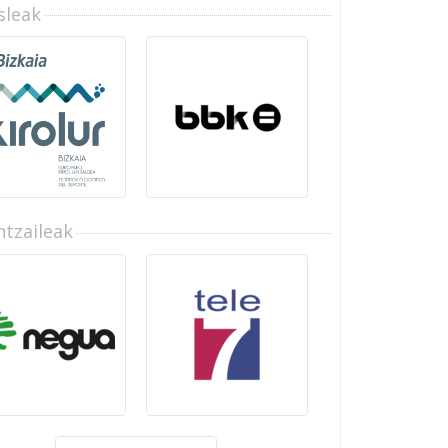
sleak
tzaileak