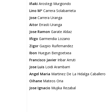
Iñaki
Arostegi Murgiondo
Lino Mª
Carrera Solabarrieta
Jose
Carrera Uranga
Aitor
Errasti Uranga
Jose Ramon
Garate Aldaz
Iñigo
Garmendia Lozano
Zigor
Gazpio Ruifernandez
Ibon
Huegun Bengoetxea
Francisco Javier
Iribar Arruti
Jose Luis
Loidi Arambarri
Angel Maria
Martinez De La Hidalga Caballero
Oihane
Mateos Oria
Jose Ignacio
Mujika Rezabal