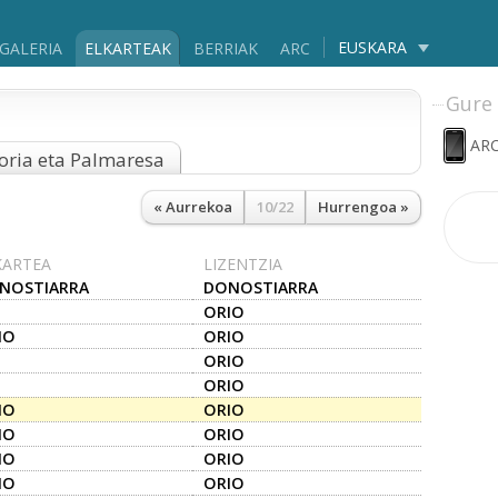
EUSKARA
GALERIA
ELKARTEAK
BERRIAK
ARC
Gure 
ARC
oria eta Palmaresa
« Aurrekoa
10/22
Hurrengoa »
KARTEA
LIZENTZIA
NOSTIARRA
DONOSTIARRA
ORIO
IO
ORIO
ORIO
ORIO
IO
ORIO
IO
ORIO
IO
ORIO
IO
ORIO