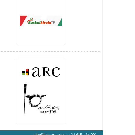
info@liga-arc.com
|
+34
615 124 991