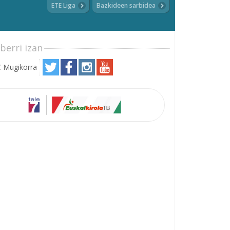
ETE Liga
Bazkideen sarbidea
berri izan
 Mugikorra