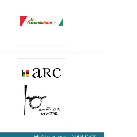
info@liga-arc.com
|
+34
615 124 991