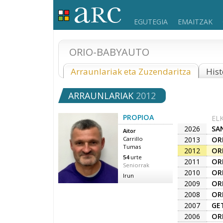
EGUTEGIA
EMAITZAK
ORIO-BABYAUTO
Arraunlariak eta Zuzendaritza
Hist
ARRAUNLARIAK
2012
PROPIOA
EL
2026
SA
Aitor
2013
OR
Carrillo
Tumas
2012
OR
54
urte
2011
OR
Seniorrak
2010
OR
Irun
2009
OR
2008
OR
2007
GE
2006
OR