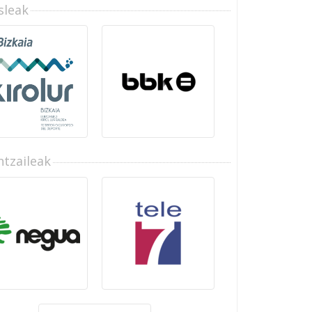
sleak
tzaileak