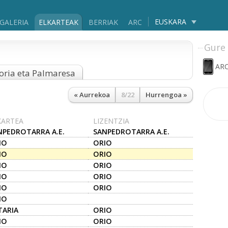
EUSKARA
GALERIA
ELKARTEAK
BERRIAK
ARC
Gure 
ARC
oria eta Palmaresa
« Aurrekoa
8/22
Hurrengoa »
KARTEA
LIZENTZIA
NPEDROTARRA A.E.
SANPEDROTARRA A.E.
IO
ORIO
IO
ORIO
IO
ORIO
IO
ORIO
IO
ORIO
IO
TARIA
ORIO
IO
ORIO