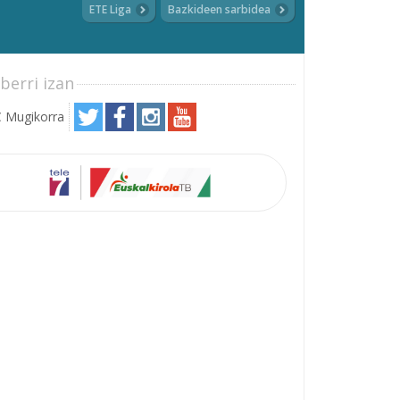
ETE Liga
Bazkideen sarbidea
berri izan
 Mugikorra