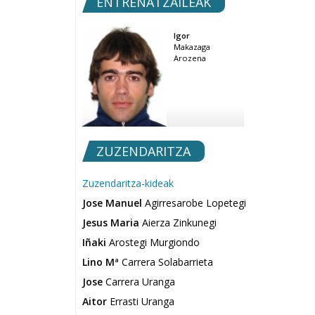
ENTRENATZAILEAK
Igor
Makazaga
Arozena
ZUZENDARITZA
Zuzendaritza-kideak
Jose Manuel
Agirresarobe Lopetegi
Jesus Maria
Aierza Zinkunegi
Iñaki
Arostegi Murgiondo
Lino Mª
Carrera Solabarrieta
Jose
Carrera Uranga
Aitor
Errasti Uranga