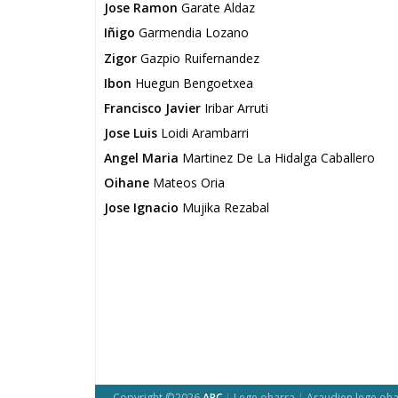
Jose Ramon
Garate Aldaz
Iñigo
Garmendia Lozano
Zigor
Gazpio Ruifernandez
Ibon
Huegun Bengoetxea
Francisco Javier
Iribar Arruti
Jose Luis
Loidi Arambarri
Angel Maria
Martinez De La Hidalga Caballero
Oihane
Mateos Oria
Jose Ignacio
Mujika Rezabal
Copyright ©2026
ARC
|
Lege oharra
|
Araudien lege oha