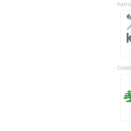
Patr
Cola