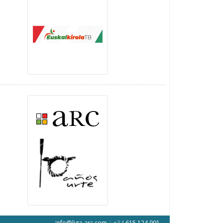
info@liga-arc.com
|
+34
615 124 991