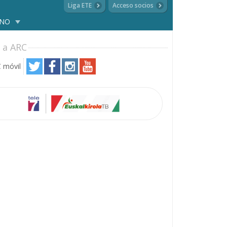
Liga ETE
Acceso socios
ANO
 a ARC
 móvil