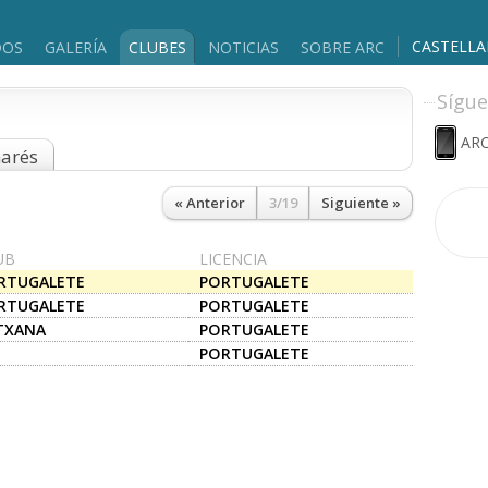
CASTELL
DOS
GALERÍA
CLUBES
NOTICIAS
SOBRE ARC
Sígue
ARC
marés
« Anterior
3/19
Siguiente »
UB
LICENCIA
RTUGALETE
PORTUGALETE
RTUGALETE
PORTUGALETE
TXANA
PORTUGALETE
PORTUGALETE