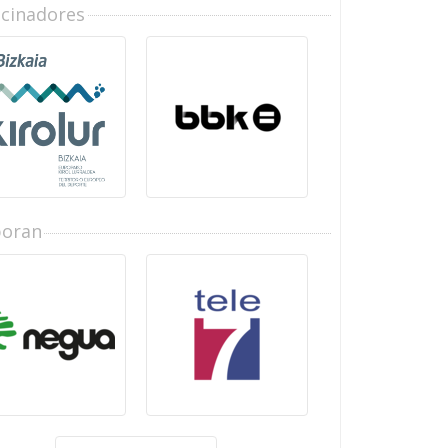
ocinadores
boran