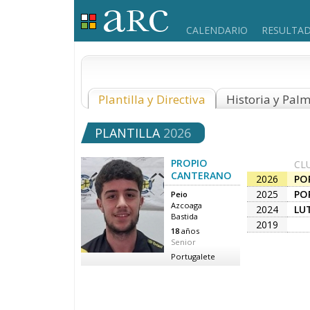
CALENDARIO
RESULTA
Plantilla y Directiva
Historia y Pal
PLANTILLA
2026
PROPIO
CL
CANTERANO
2026
PO
2025
PO
Peio
Azcoaga
2024
LU
Bastida
2019
18
años
Senior
Portugalete