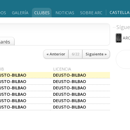
CASTELL
DOS
GALERÍA
CLUBES
NOTICIAS
SOBRE ARC
Sígue
ARC
marés
« Anterior
6/22
Siguiente »
UB
LICENCIA
USTO-BILBAO
DEUSTO-BILBAO
USTO-BILBAO
DEUSTO-BILBAO
USTO-BILBAO
DEUSTO-BILBAO
USTO-BILBAO
DEUSTO-BILBAO
USTO-BILBAO
DEUSTO-BILBAO
USTO-BILBAO
DEUSTO-BILBAO