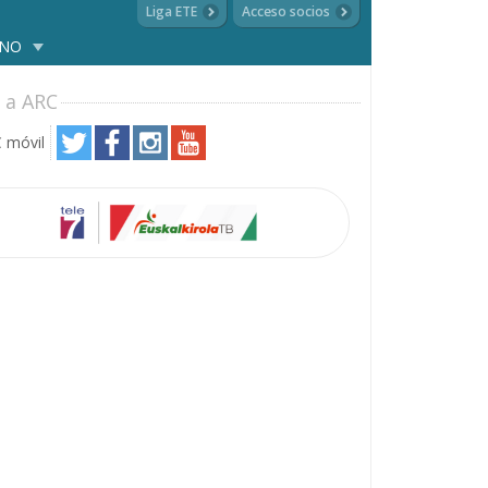
Liga ETE
Acceso socios
ANO
 a ARC
 móvil