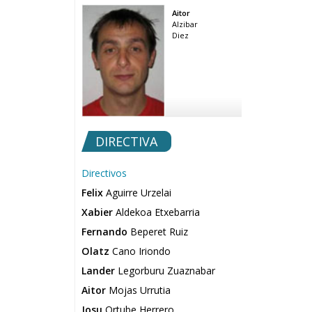
Aitor
Alzibar
Diez
DIRECTIVA
Directivos
Felix
Aguirre Urzelai
Xabier
Aldekoa Etxebarria
Fernando
Beperet Ruiz
Olatz
Cano Iriondo
Lander
Legorburu Zuaznabar
Aitor
Mojas Urrutia
Josu
Ortube Herrero