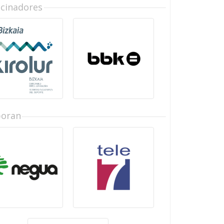
ocinadores
boran