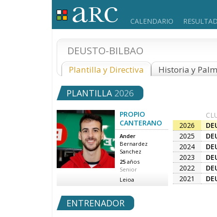
CALENDARIO
RESULTA
DEUSTO-BILBAO
Plantilla y Directiva
Historia y Pal
PLANTILLA
2026
PROPIO
CL
CANTERANO
2026
DE
2025
DE
Ander
Bernardez
2024
DE
Sanchez
2023
DE
25
años
2022
DE
Senior
2021
DE
Leioa
ENTRENADOR