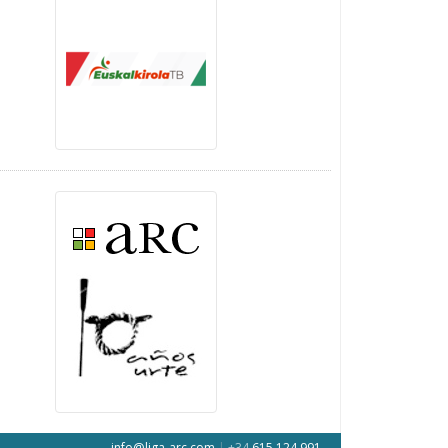
info@liga-arc.com
|
+34
615 124 991