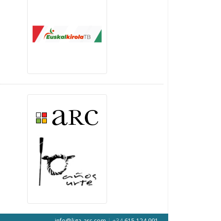
info@liga-arc.com
|
+34
615 124 991