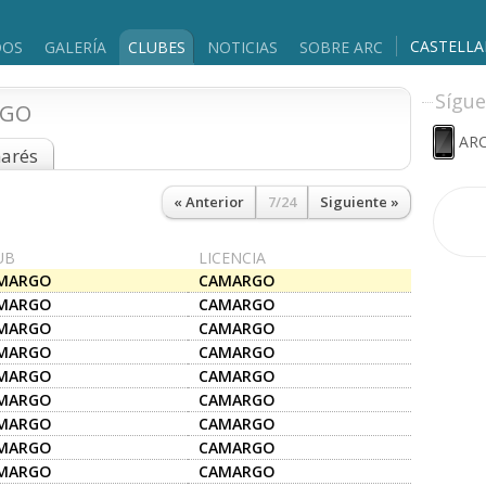
CASTELL
DOS
GALERÍA
CLUBES
NOTICIAS
SOBRE ARC
Sígue
RGO
ARC
marés
« Anterior
7/24
Siguiente »
UB
LICENCIA
MARGO
CAMARGO
MARGO
CAMARGO
MARGO
CAMARGO
MARGO
CAMARGO
MARGO
CAMARGO
MARGO
CAMARGO
MARGO
CAMARGO
MARGO
CAMARGO
MARGO
CAMARGO