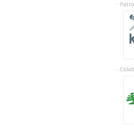
Patr
Cola