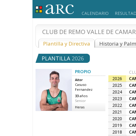
CALENDARIO
RESULTA
CLUB DE REMO VALLE DE CAMA
Plantilla y Directiva
Historia y Pal
PLANTILLA
2026
PROPIO
CL
2026
CA
Aitor
2025
CA
Casuso
Fernandez
2024
CA
33
años
2023
CA
Senior
2022
CA
Heras
2021
CA
2020
CA
2019
CA
2018
CA