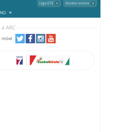
Liga ETE
Acceso socios
ANO
 a ARC
 móvil