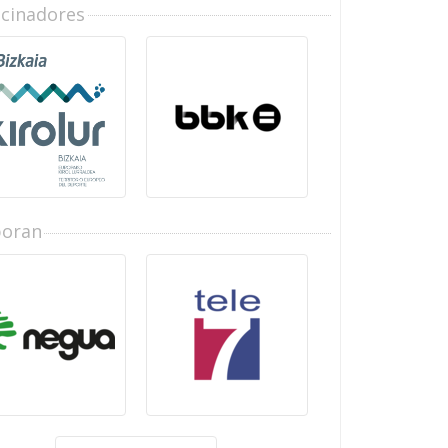
ocinadores
boran