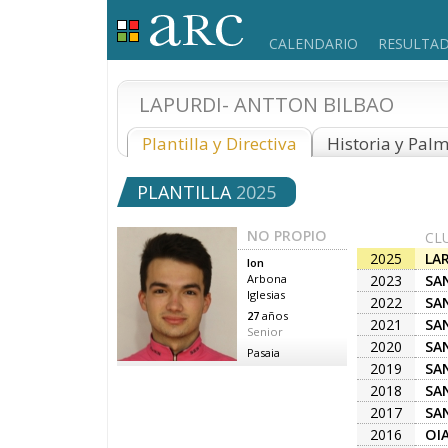
CALENDARIO
RESULTA
LAPURDI- ANTTON BILBAO
Plantilla y Directiva
Historia y Pal
PLANTILLA
2025
NO PROPIO
CL
2025
LA
Ion
AR
2023
SA
Arbona
Iglesias
2022
SA
27
años
2021
SA
Senior
2020
SA
Pasaia
2019
SA
2018
SA
2017
SA
2016
OI