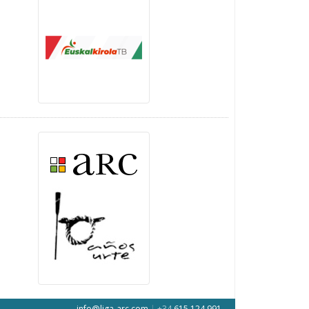
info@liga-arc.com
|
+34
615 124 991