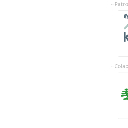
Patr
Cola