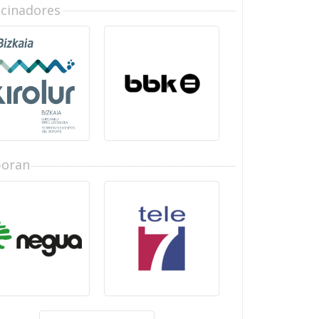
ocinadores
boran