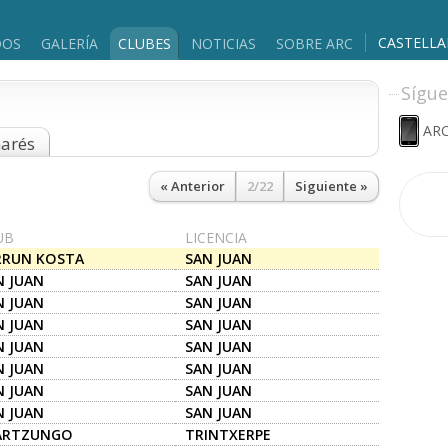
CASTELL
DOS
GALERÍA
CLUBES
NOTICIAS
SOBRE ARC
Sígue
ARC
marés
« Anterior
2/22
Siguiente »
UB
LICENCIA
RRUN KOSTA
SAN JUAN
RAUNKETA KLUBA
N JUAN
SAN JUAN
N JUAN
SAN JUAN
N JUAN
SAN JUAN
N JUAN
SAN JUAN
N JUAN
SAN JUAN
N JUAN
SAN JUAN
N JUAN
SAN JUAN
ARTZUNGO
TRINTXERPE