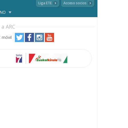
Liga ETE
Acceso socios
ANO
 a ARC
 móvil