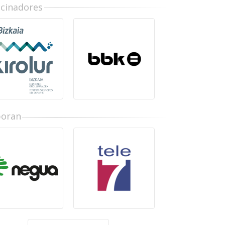
ocinadores
boran