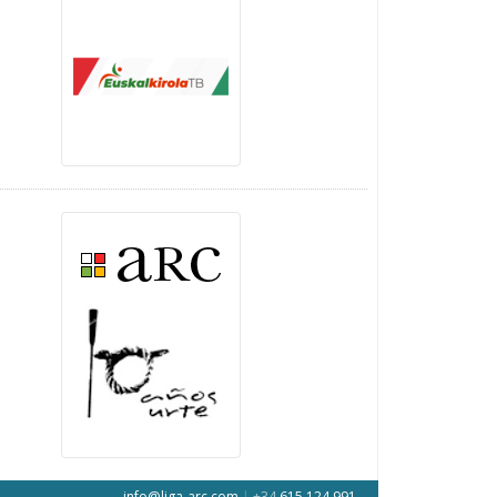
info@liga-arc.com
|
+34
615 124 991