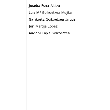
Joseba
Esnal Albizu
Luis Mª
Goikoetxea Mujika
Garikoitz
Goikoetxea Urrutia
Jon
Martija Lopez
Andoni
Tapia Goikoetxea