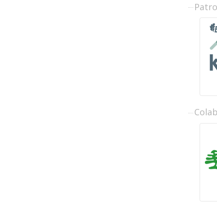
Patr
Cola