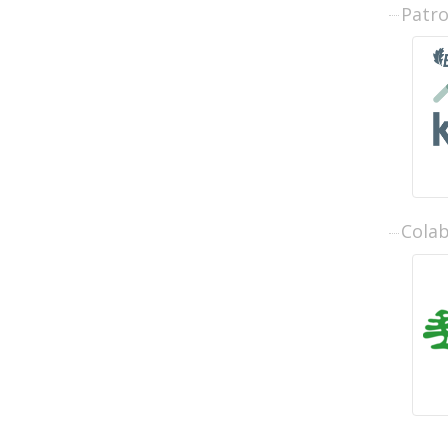
Patr
Cola