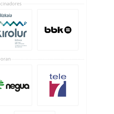
ocinadores
boran