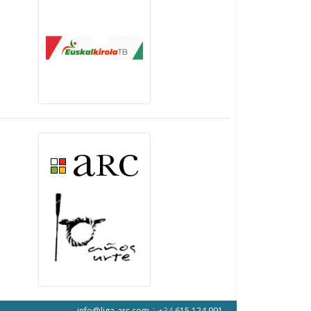
info@liga-arc.com
|
+34
615 124 991