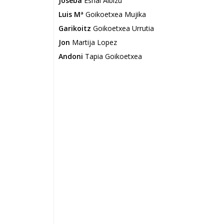
Joseba
Esnal Albizu
Luis Mª
Goikoetxea Mujika
Garikoitz
Goikoetxea Urrutia
Jon
Martija Lopez
Andoni
Tapia Goikoetxea