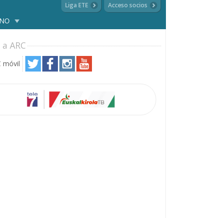
Liga ETE
Acceso socios
ANO
 a ARC
 móvil