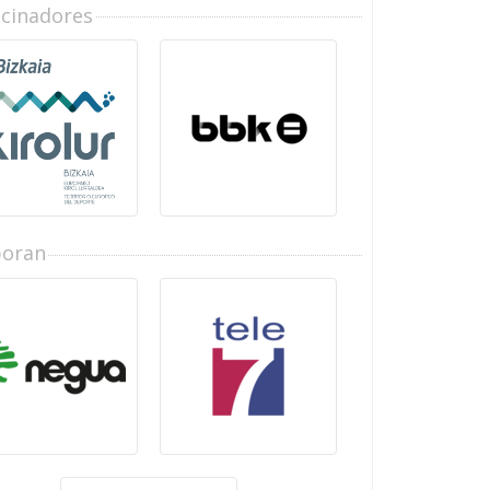
ocinadores
boran