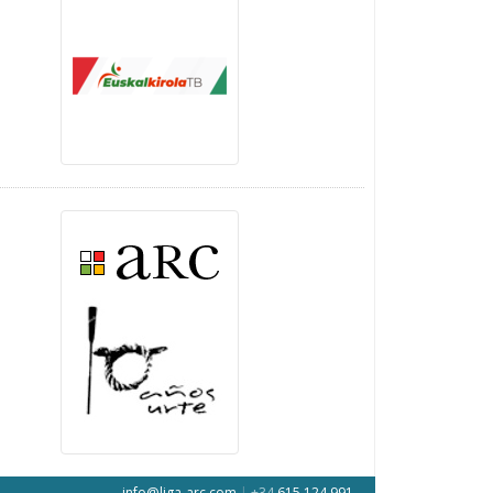
info@liga-arc.com
|
+34
615 124 991