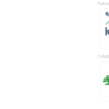
Patr
Cola