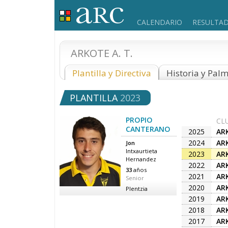
CALENDARIO
RESULTA
ARKOTE A. T.
Plantilla y Directiva
Historia y Pal
PLANTILLA
2023
PROPIO
CL
CANTERANO
2025
ARK
2024
ARK
Jon
Intxaurtieta
2023
ARK
Hernandez
2022
ARK
33
años
2021
ARK
Senior
2020
ARK
Plentzia
2019
ARK
2018
ARK
2017
ARK