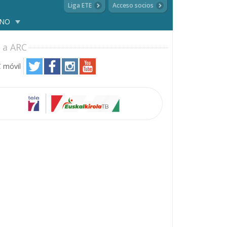
Liga ETE
Acceso socios
ANO
 a ARC
 móvil