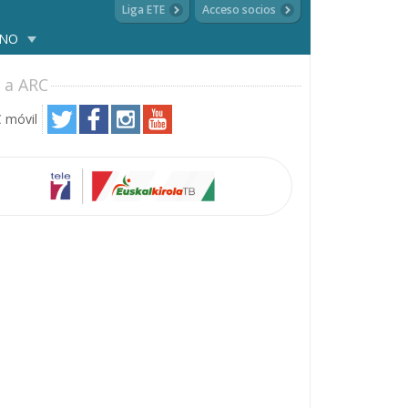
Liga ETE
Acceso socios
ANO
 a ARC
 móvil