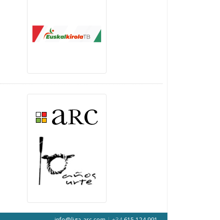
info@liga-arc.com
|
+34
615 124 991