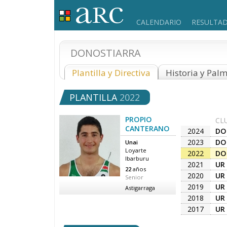
CALENDARIO
RESULTA
DONOSTIARRA
Plantilla y Directiva
Historia y Pal
PLANTILLA
2022
PROPIO
CL
CANTERANO
2024
DO
2023
DO
Unai
Loyarte
2022
DO
Ibarburu
2021
UR
22
años
2020
UR
Senior
2019
UR
Astigarraga
2018
UR
2017
UR