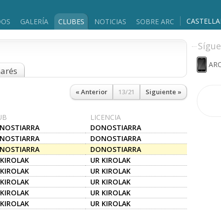
CASTELL
DOS
GALERÍA
CLUBES
NOTICIAS
SOBRE ARC
Sígue
ARC
marés
« Anterior
13/21
Siguiente »
UB
LICENCIA
NOSTIARRA
DONOSTIARRA
NOSTIARRA
DONOSTIARRA
NOSTIARRA
DONOSTIARRA
 KIROLAK
UR KIROLAK
 KIROLAK
UR KIROLAK
 KIROLAK
UR KIROLAK
 KIROLAK
UR KIROLAK
 KIROLAK
UR KIROLAK