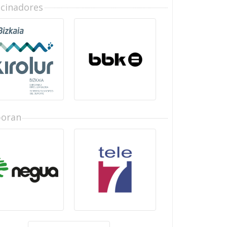
ocinadores
boran