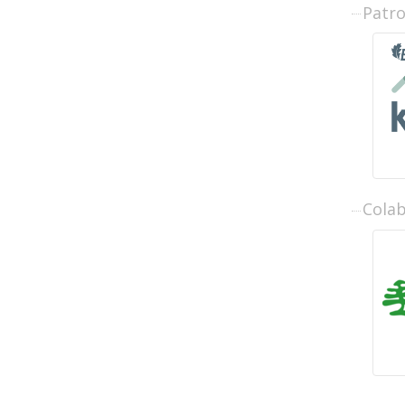
Patr
Cola