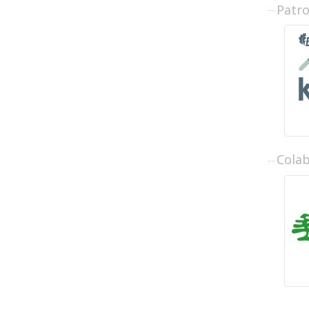
Patr
Cola