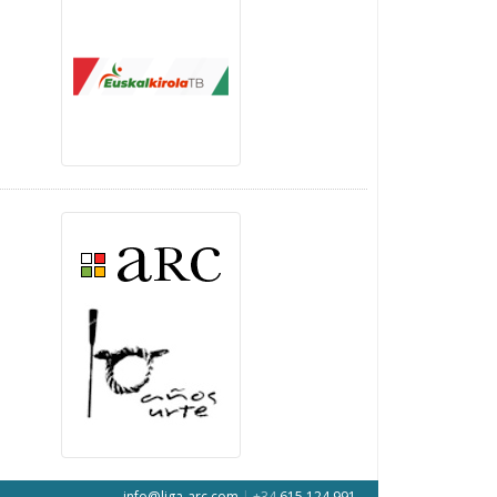
info@liga-arc.com
|
+34
615 124 991