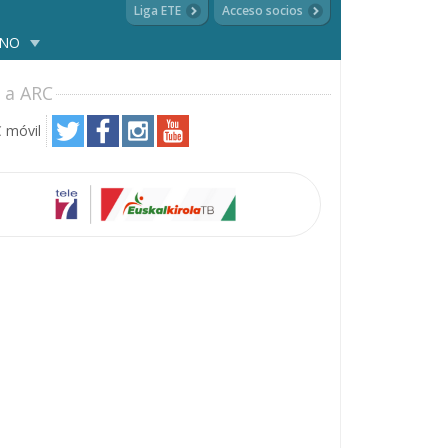
Liga ETE
Acceso socios
ANO
 a ARC
 móvil