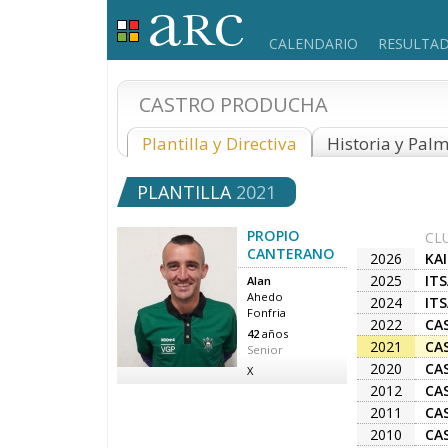
CALENDARIO
RESULTA
CASTRO PRODUCHA
Plantilla y Directiva
Historia y Pal
PLANTILLA
2021
PROPIO
CL
CANTERANO
2026
KA
2025
IT
Alan
Ahedo
2024
IT
Fonfria
2022
CA
42
años
2021
CA
Senior
2020
CA
X
2012
CA
2011
CA
2010
CA