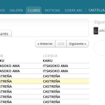
CASTELL
DOS
GALERÍA
CLUBES
NOTICIAS
SOBRE ARC
Sígue
ARC
marés
« Anterior
2/23
Siguiente »
UB
LICENCIA
IKU
KAIKU
SASOKO AMA
ITSASOKO AMA
SASOKO AMA
ITSASOKO AMA
STREÑA
CASTREÑA
STREÑA
CASTREÑA
STREÑA
CASTREÑA
STREÑA
CASTREÑA
STREÑA
CASTREÑA
STREÑA
CASTREÑA