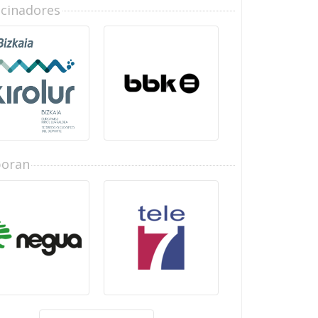
ocinadores
boran