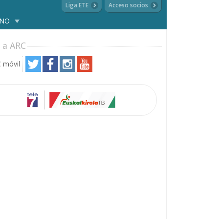
Liga ETE
Acceso socios
ANO
 a ARC
 móvil