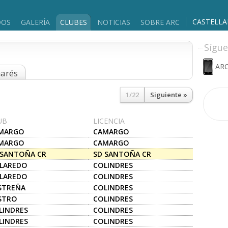
CASTELL
DOS
GALERÍA
CLUBES
NOTICIAS
SOBRE ARC
Sígue
ARC
marés
1/22
Siguiente »
UB
LICENCIA
MARGO
CAMARGO
MARGO
CAMARGO
 SANTOÑA CR
SD SANTOÑA CR
 LAREDO
COLINDRES
 LAREDO
COLINDRES
STREÑA
COLINDRES
STRO
COLINDRES
LINDRES
COLINDRES
LINDRES
COLINDRES