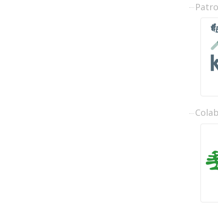
Patr
Cola