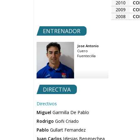
2010
CO
2009
CO
2008
CO
ENTRENADOR
Jose Antonio
Cuero
Fuentecilla
DIRECTIVA
Directivos
Miguel
Garmilla De Pablo
Rodrigo
Goñi Criado
Pablo
Gullart Fernandez
Juan Carlos
Iglesias Bengoechea