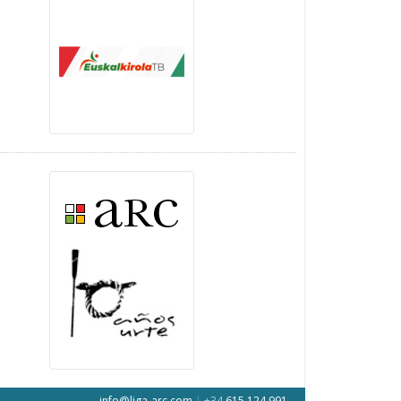
info@liga-arc.com
|
+34
615 124 991