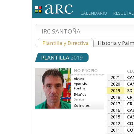
CALENDARIO
RESULTA
IRC SANTOÑA
Plantilla y Directiva
Historia y Pal
PLANTILLA
2019
NO PROPIO
CL
2021
CA
Alvaro
2020
CA
Aparicio
Fonfria
2019
SD
54
años
2018
CR
Senior
2017
CR
Colindres
2016
CA
2015
CA
2012
CO
2011
CO