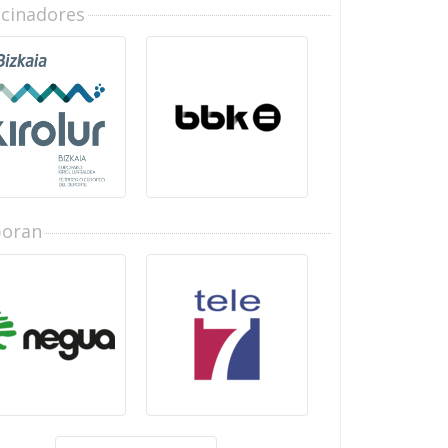
ocinadores
boran