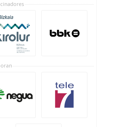
ocinadores
boran