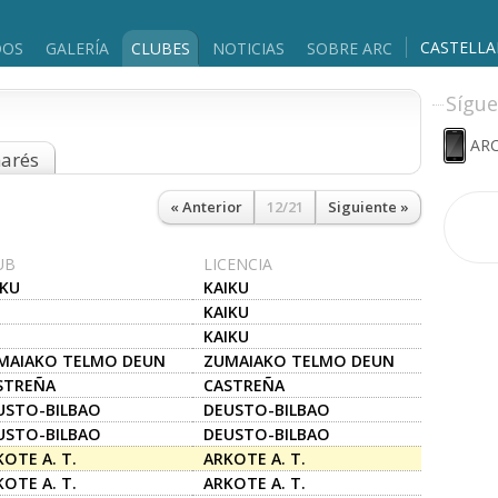
CASTELL
DOS
GALERÍA
CLUBES
NOTICIAS
SOBRE ARC
Sígue
ARC
marés
« Anterior
12/21
Siguiente »
UB
LICENCIA
IKU
KAIKU
KAIKU
KAIKU
MAIAKO TELMO DEUN
ZUMAIAKO TELMO DEUN
.E..
A.K.E..
STREÑA
CASTREÑA
USTO-BILBAO
DEUSTO-BILBAO
USTO-BILBAO
DEUSTO-BILBAO
OTE A. T.
ARKOTE A. T.
OTE A. T.
ARKOTE A. T.