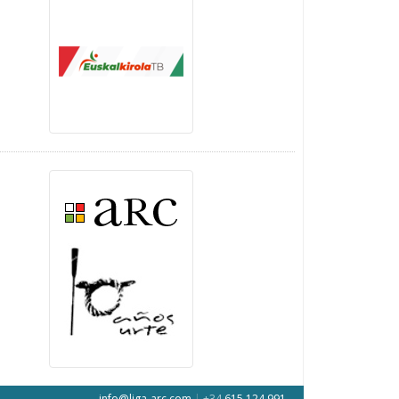
info@liga-arc.com
|
+34
615 124 991