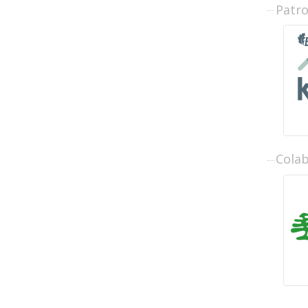
Patr
Cola