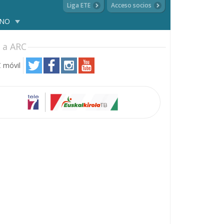
Liga ETE
Acceso socios
ANO
 a ARC
 móvil