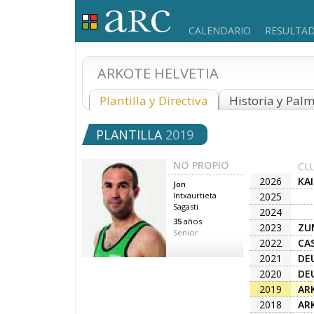
CALENDARIO
RESULTA
ARKOTE HELVETIA
Plantilla y Directiva
Historia y Pal
PLANTILLA
2019
NO PROPIO
CL
2026
KA
Jon
2025
Intxaurtieta
Sagasti
2024
35
años
2023
ZU
Senior
A.K
2022
CA
2021
DE
2020
DE
2019
ARK
2018
ARK