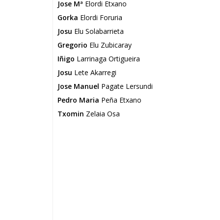
Jose Mª
Elordi Etxano
Gorka
Elordi Foruria
Josu
Elu Solabarrieta
Gregorio
Elu Zubicaray
Iñigo
Larrinaga Ortigueira
Josu
Lete Akarregi
Jose Manuel
Pagate Lersundi
Pedro Maria
Peña Etxano
Txomin
Zelaia Osa