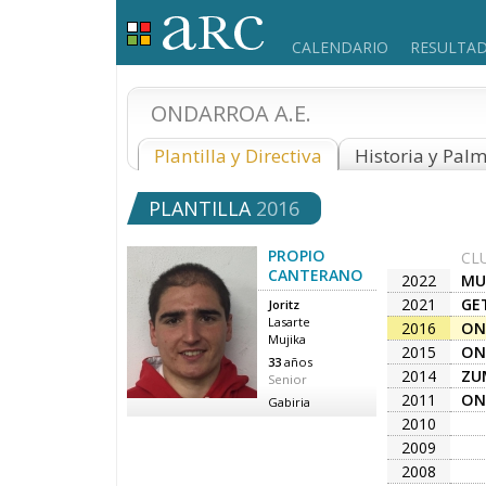
CALENDARIO
RESULTA
ONDARROA A.E.
Plantilla y Directiva
Historia y Pal
PLANTILLA
2016
PROPIO
CL
CANTERANO
2022
MU
2021
GE
Joritz
Lasarte
2016
ON
Mujika
2015
ON
33
años
2014
ZU
Senior
A.K
2011
ON
Gabiria
2010
2009
2008