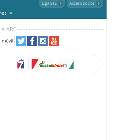
Liga ETE
Acceso socios
ANO
 a ARC
 móvil