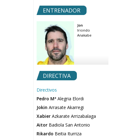
ENTRENADOR
Jon
Iriondo
Anakabe
DIRECTIVA
Directivos
Pedro Mª
Alegria Elordi
Jokin
Arrasate Akarregi
Xabier
Azkarate Arrizabalaga
Aitor
Badiola San Antonio
Rikardo
Beitia Iturriza