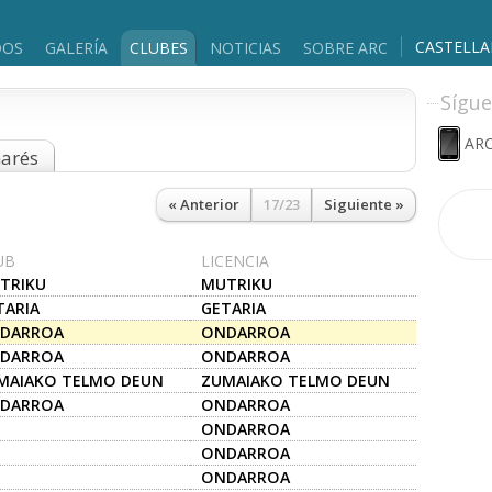
CASTELL
DOS
GALERÍA
CLUBES
NOTICIAS
SOBRE ARC
Sígue
ARC
marés
« Anterior
17/23
Siguiente »
UB
LICENCIA
TRIKU
MUTRIKU
TARIA
GETARIA
DARROA
ONDARROA
DARROA
ONDARROA
MAIAKO TELMO DEUN
ZUMAIAKO TELMO DEUN
.E..
A.K.E..
DARROA
ONDARROA
ONDARROA
ONDARROA
ONDARROA