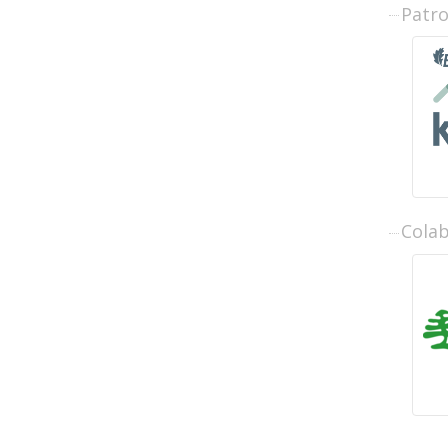
Patr
Cola