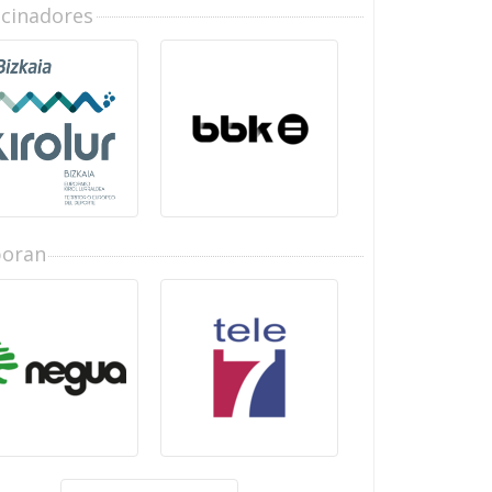
ocinadores
boran