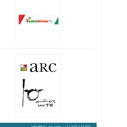
info@liga-arc.com
|
+34
615 124 991