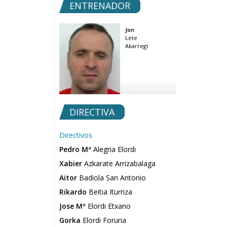
ENTRENADOR
Jon
Lete
Akarregi
DIRECTIVA
Directivos
Pedro Mª
Alegria Elordi
Xabier
Azkarate Arrizabalaga
Aitor
Badiola San Antonio
Rikardo
Beitia Iturriza
Jose Mª
Elordi Etxano
Gorka
Elordi Foruria