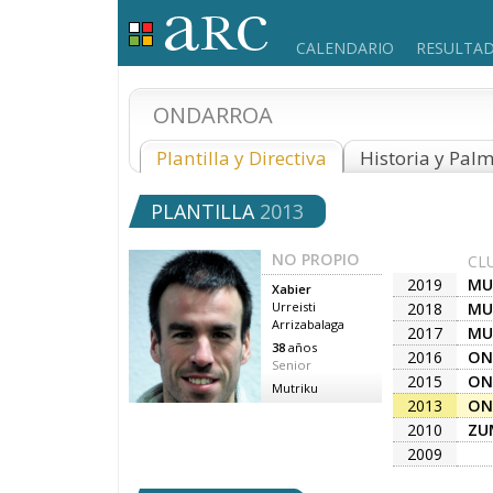
CALENDARIO
RESULTA
ONDARROA
Plantilla y Directiva
Historia y Pal
PLANTILLA
2013
NO PROPIO
CL
2019
MU
Xabier
2018
MU
Urreisti
Arrizabalaga
2017
MU
38
años
2016
ON
Senior
2015
ON
Mutriku
2013
ON
2010
ZU
A.K
2009