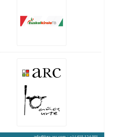
info@liga-arc.com
|
+34
615 124 991