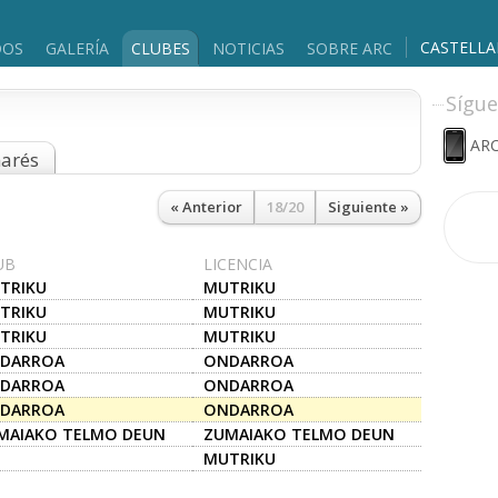
CASTELL
DOS
GALERÍA
CLUBES
NOTICIAS
SOBRE ARC
Sígue
ARC
marés
« Anterior
18/20
Siguiente »
UB
LICENCIA
TRIKU
MUTRIKU
TRIKU
MUTRIKU
TRIKU
MUTRIKU
DARROA
ONDARROA
DARROA
ONDARROA
DARROA
ONDARROA
MAIAKO TELMO DEUN
ZUMAIAKO TELMO DEUN
.E..
A.K.E..
MUTRIKU