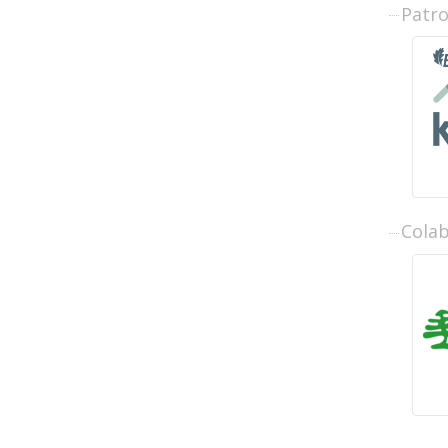
Patr
Cola