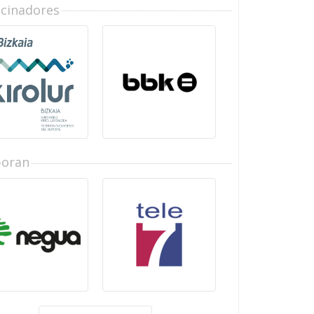
ocinadores
boran