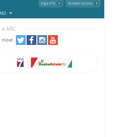
Liga ETE
Acceso socios
ANO
 a ARC
 móvil