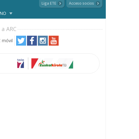
Liga ETE
Acceso socios
ANO
 a ARC
 móvil