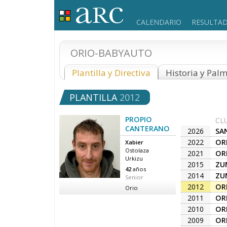
CALENDARIO
RESULTA
ORIO-BABYAUTO
Plantilla y Directiva
Historia y Pal
PLANTILLA
2012
PROPIO
CL
CANTERANO
2026
SA
2022
OR
Xabier
Ostolaza
2021
OR
Urkizu
2015
ZU
42
años
A.K
2014
ZU
Senior
A.K
2012
OR
Orio
2011
OR
2010
OR
2009
OR