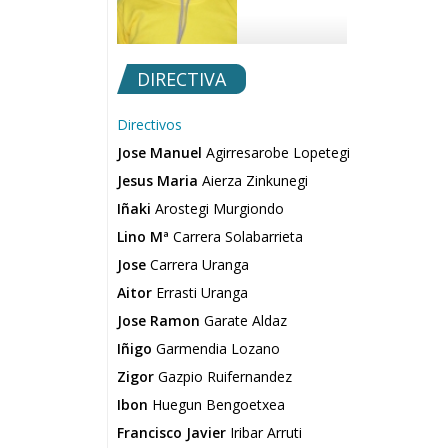
DIRECTIVA
Directivos
Jose Manuel
Agirresarobe Lopetegi
Jesus Maria
Aierza Zinkunegi
Iñaki
Arostegi Murgiondo
Lino Mª
Carrera Solabarrieta
Jose
Carrera Uranga
Aitor
Errasti Uranga
Jose Ramon
Garate Aldaz
Iñigo
Garmendia Lozano
Zigor
Gazpio Ruifernandez
Ibon
Huegun Bengoetxea
Francisco Javier
Iribar Arruti