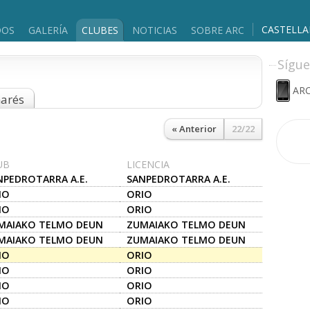
CASTELL
DOS
GALERÍA
CLUBES
NOTICIAS
SOBRE ARC
Sígue
ARC
marés
« Anterior
22/22
UB
LICENCIA
NPEDROTARRA A.E.
SANPEDROTARRA A.E.
IO
ORIO
IO
ORIO
MAIAKO TELMO DEUN
ZUMAIAKO TELMO DEUN
.E..
A.K.E..
MAIAKO TELMO DEUN
ZUMAIAKO TELMO DEUN
.E..
A.K.E..
IO
ORIO
IO
ORIO
IO
ORIO
IO
ORIO