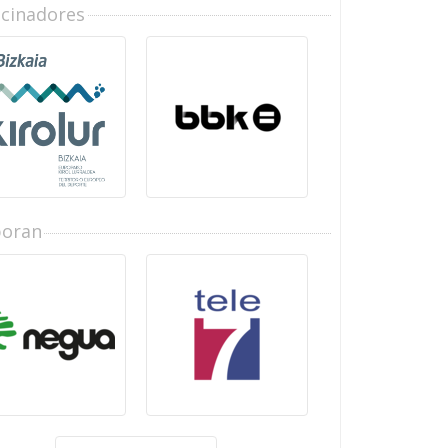
ocinadores
boran