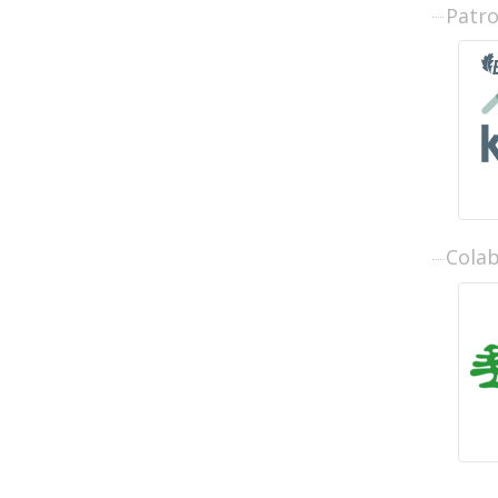
Patr
Cola