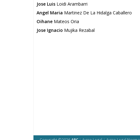
Jose Luis
Loidi Arambarri
Angel Maria
Martinez De La Hidalga Caballero
Oihane
Mateos Oria
Jose Ignacio
Mujika Rezabal
Copyright ©2026
ARC
|
Aviso Legal
|
Aviso Legal Norma