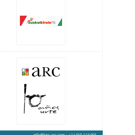
info@liga-arc.com
|
+34
615 124 991