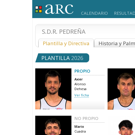
CALENDARIO
RESULTA
S.D.R. PEDREÑA
Plantilla y Directiva
Historia y Pal
PLANTILLA
2026
PROPIO
Axier
Alonso
Dehesa
Ver ficha
NO PROPIO
Mario
Cuadra