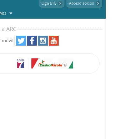
Liga ETE
Acceso socios
ANO
 a ARC
 móvil