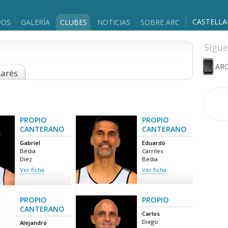
CASTELL
DOS
GALERÍA
CLUBES
NOTICIAS
SOBRE ARC
Sígue
ARC
marés
PROPIO
PROPIO
CANTERANO
CANTERANO
Gabriel
Eduardo
Bedia
Carriles
Diez
Bedia
Ver ficha
Ver ficha
PROPIO
PROPIO
CANTERANO
Carlos
Diego
Alejandro