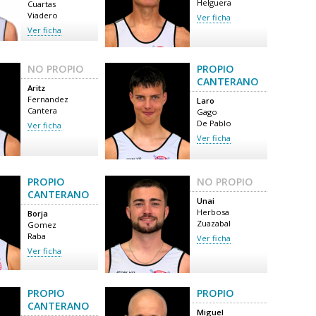
Helguera
Cuartas
Viadero
Ver ficha
Ver ficha
NO PROPIO
PROPIO
CANTERANO
Aritz
Fernandez
Laro
Cantera
Gago
De Pablo
Ver ficha
Ver ficha
PROPIO
NO PROPIO
CANTERANO
Unai
Herbosa
Borja
Zuazabal
Gomez
Raba
Ver ficha
Ver ficha
PROPIO
PROPIO
CANTERANO
Miguel