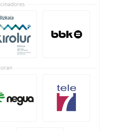
ocinadores
boran