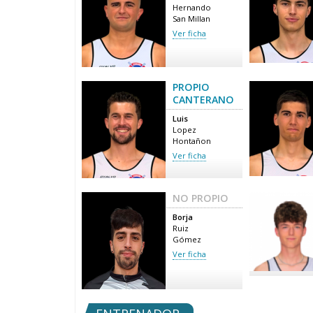
Hernando
San Millan
Ver ficha
PROPIO
CANTERANO
Luis
Lopez
Hontañon
Ver ficha
NO PROPIO
Borja
Ruiz
Gómez
Ver ficha