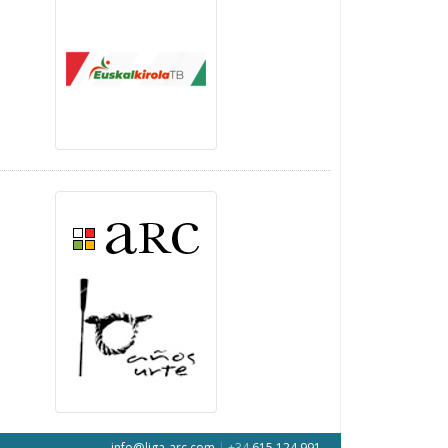
info@liga-arc.com
|
+34
615 124 991