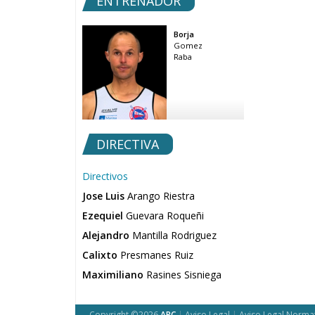
ENTRENADOR
Borja
Gomez
Raba
DIRECTIVA
Directivos
Jose Luis
Arango Riestra
Ezequiel
Guevara Roqueñi
Alejandro
Mantilla Rodriguez
Calixto
Presmanes Ruiz
Maximiliano
Rasines Sisniega
Copyright ©2026
ARC
|
Aviso Legal
|
Aviso Legal Norma