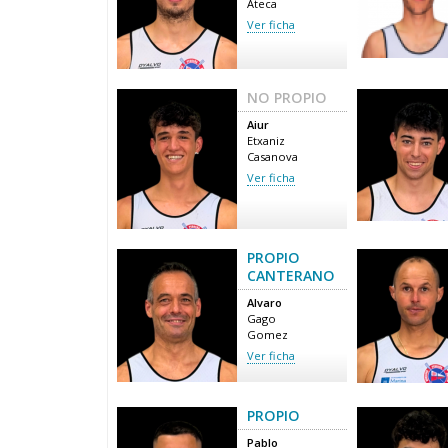
Ateca
Ver ficha
NO PROPIO
Aiur
Etxaniz
Casanova
Ver ficha
PROPIO
CANTERANO
Alvaro
Gago
Gomez
Ver ficha
PROPIO
Pablo