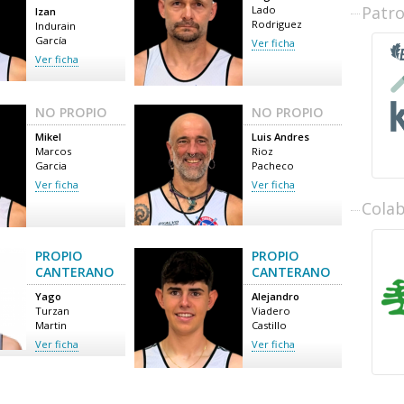
Patr
Lado
Izan
Rodriguez
Indurain
García
Ver ficha
Ver ficha
NO PROPIO
NO PROPIO
Mikel
Luis Andres
Marcos
Rioz
Garcia
Pacheco
Ver ficha
Ver ficha
Cola
PROPIO
PROPIO
CANTERANO
CANTERANO
Yago
Alejandro
Turzan
Viadero
Martin
Castillo
Ver ficha
Ver ficha