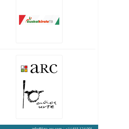
info@liga-arc.com
|
+34
615 124 991