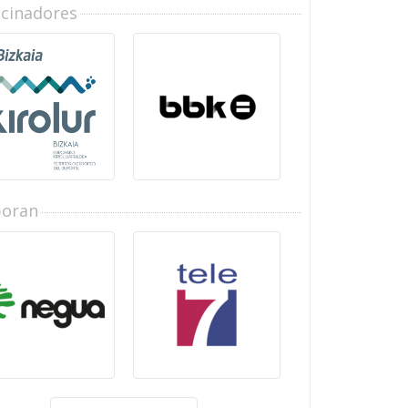
ocinadores
boran