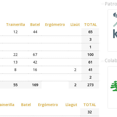
Patr
Trainerilla
Batel
Ergómetro
Llaüt
TOTAL
12
44
65
3
1
22
67
100
Cola
13
42
61
8
16
2
41
2
55
169
2
273
ainerilla
Batel
Ergómetro
Llagut
TOTAL
32