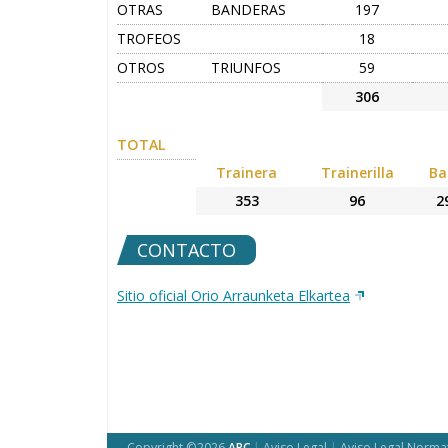
OTRAS
BANDERAS
197
TROFEOS
18
OTROS
TRIUNFOS
59
306
TOTAL
Trainera
Trainerilla
Ba
353
96
2
CONTACTO
Sitio oficial Orio Arraunketa Elkartea
Copyright ©2026
ARC
|
Aviso Legal
|
Aviso Legal Norma