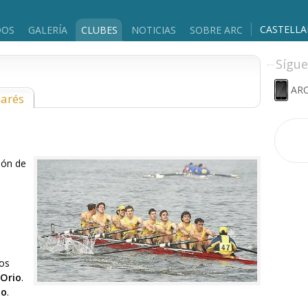
CASTELL
DOS
GALERÍA
CLUBES
NOTICIAS
SOBRE ARC
Sígue
ARC
marés
ción de
ros
Orio
.
io
.