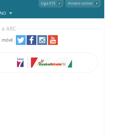
Liga ETE
Acceso socios
ANO
 a ARC
 móvil