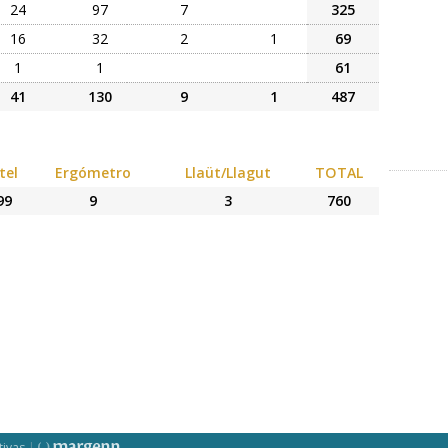
24
97
7
325
16
32
2
1
69
1
1
61
41
130
9
1
487
tel
Ergómetro
Llaüt/Llagut
TOTAL
99
9
3
760
tivas
|