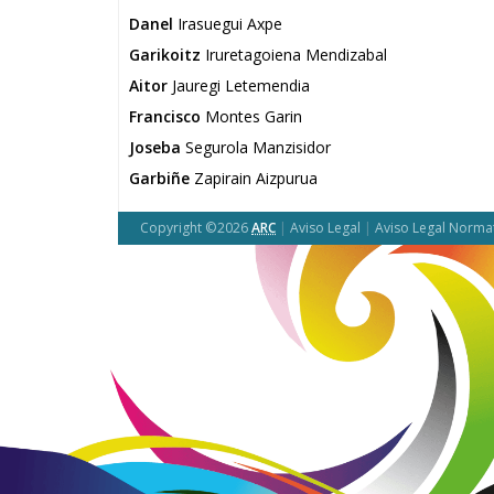
Danel
Irasuegui Axpe
Garikoitz
Iruretagoiena Mendizabal
Aitor
Jauregi Letemendia
Francisco
Montes Garin
Joseba
Segurola Manzisidor
Garbiñe
Zapirain Aizpurua
Copyright ©2026
ARC
|
Aviso Legal
|
Aviso Legal Norma