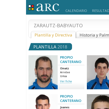
CALENDARIO
RESULTA
ZARAUTZ-BABYAUTO
Plantilla y Directiva
Historia y Pal
PLANTILLA
2018
PROPIO
CANTERANO
Oinatz
Arretxe
Urkia
Ver ficha
PROPIO
CANTERANO
Joanes