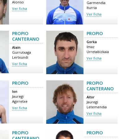
Alonso
Garmendia
Iturria
Ver ficha
Ver ficha
PROPIO
PROPIO
CANTERANO
Gorka
Imaz
Alain
Urretabizkaia
Gurrutxaga
Lertxundi
Ver ficha
Ver ficha
PROPIO
PROPIO
CANTERANO
Ion
Jauregi
Aitor
Agirretxe
Jauregi
Letemendia
Ver ficha
Ver ficha
PROPIO
PROPIO
CANTERANO