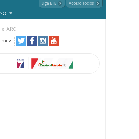
Liga ETE
Acceso socios
ANO
 a ARC
 móvil