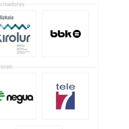
ocinadores
boran