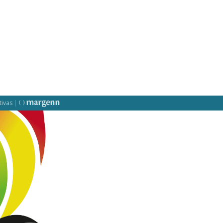
tivas
|