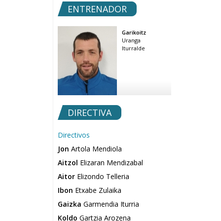
ENTRENADOR
Garikoitz
Uranga
Iturralde
DIRECTIVA
Directivos
Jon
Artola Mendiola
Aitzol
Elizaran Mendizabal
Aitor
Elizondo Telleria
Ibon
Etxabe Zulaika
Gaizka
Garmendia Iturria
Koldo
Gartzia Arozena