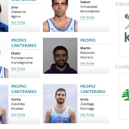
Xabier
Patr
Ormazabal
Josu
Amondarain
Olabarria
Agirre
Ver ficha
Ver ficha
PROPIO
PROPIO
CANTERANO
Martin
Rekondo
Ekaitz
Herrero
Portularrume
Iruretagoiena
Ver ficha
Cola
Ver ficha
PROPIO
PROPIO
CANTERANO
CANTERANO
Gorka
Ioritz
Zubeldia
Zubillaga
Rezabal
Elorriaga
Ver ficha
Ver ficha