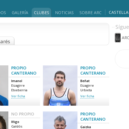
CASTELL
DOS
GALERÍA
CLUBES
NOTICIAS
SOBRE ARC
Sígue
ARC
marés
PROPIO
PROPIO
CANTERANO
CANTERANO
Imanol
Beñat
Eizagirre
Eizagirre
Etxeberria
Urbieta
Ver ficha
Ver ficha
NO PROPIO
PROPIO
CANTERANO
Iñigo
Galdós
Gaizka