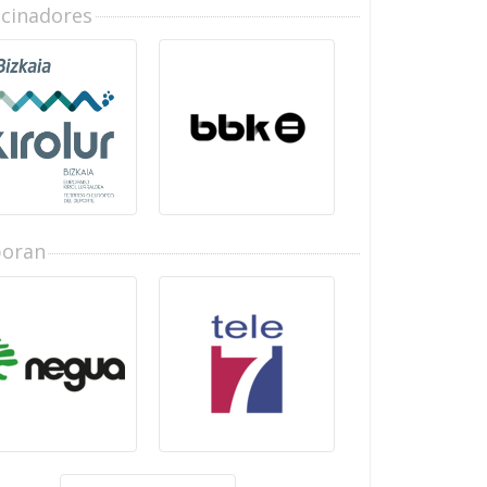
ocinadores
boran