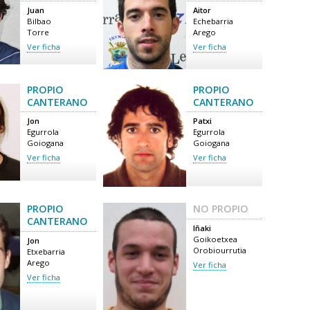
Juan
Aitor
Bilbao
Echebarria
Torre
Arego
Ver ficha
Ver ficha
PROPIO
PROPIO
CANTERANO
CANTERANO
Jon
Patxi
Egurrola
Egurrola
Goiogana
Goiogana
Ver ficha
Ver ficha
PROPIO
NO PROPIO
CANTERANO
Iñaki
Goikoetxea
Jon
Orobiourrutia
Etxebarria
Arego
Ver ficha
Ver ficha