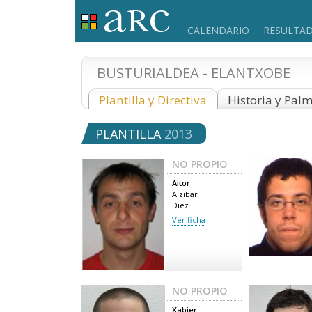
CALENDARIO
RESULTA
BUSTURIALDEA - ELANTXOBE
Plantilla y Directiva
Historia y Pal
PLANTILLA
2013
NO PROPIO
Aitor
Alzibar
Diez
Ver ficha
NO PROPIO
Xabier