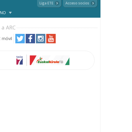
Liga ETE
Acceso socios
ANO
 a ARC
 móvil