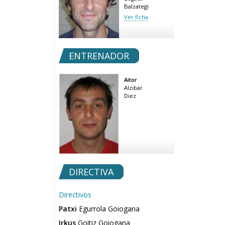
Balzategi
Ver ficha
ENTRENADOR
Aitor
Alzibar
Diez
DIRECTIVA
Directivos
Patxi
Egurrola Goiogana
Irkus
Goitiz Goiogana