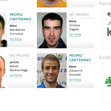
Patr
PROPIO
NO PROPIO
CANTERANO
Mikel
Ormaza
Mikel
Zugasti
Mandaluniz
Gorostiza
Ver ficha
Ver ficha
NO PROPIO
PROPIO
Cola
CANTERANO
Jacinto
Salinas
Mikel
Markuerkiaga
Zubiaurre
Quesada
Ver ficha
Ver ficha