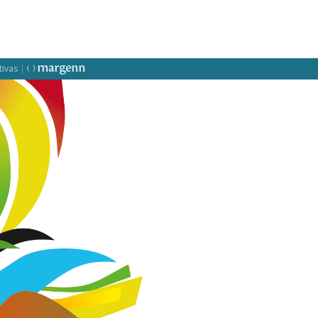
tivas
|