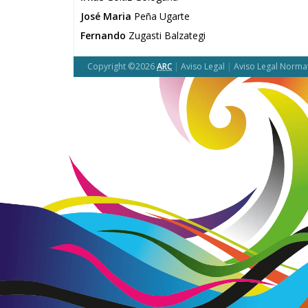
José Maria
Peña Ugarte
Fernando
Zugasti Balzategi
Copyright ©2026
ARC
|
Aviso Legal
|
Aviso Legal Norma