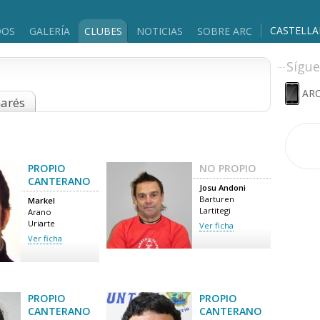
CASTELL
DOS
GALERÍA
CLUBES
NOTICIAS
SOBRE ARC
Sígue
ARC
marés
PROPIO
NO PROPIO
CANTERANO
Josu Andoni
Barturen
Markel
Lartitegi
Arano
Uriarte
Ver ficha
Ver ficha
PROPIO
PROPIO
CANTERANO
CANTERANO