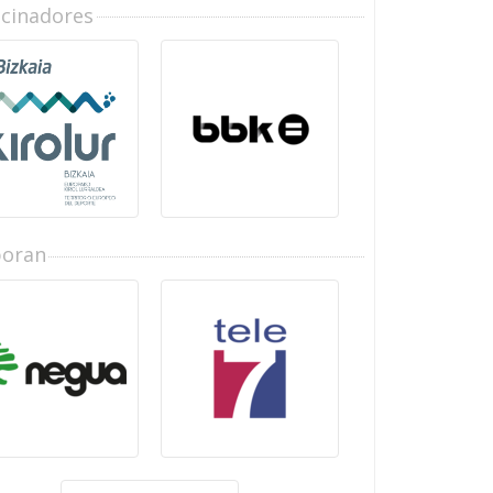
ocinadores
boran