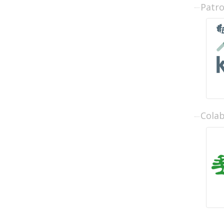
Patr
Cola