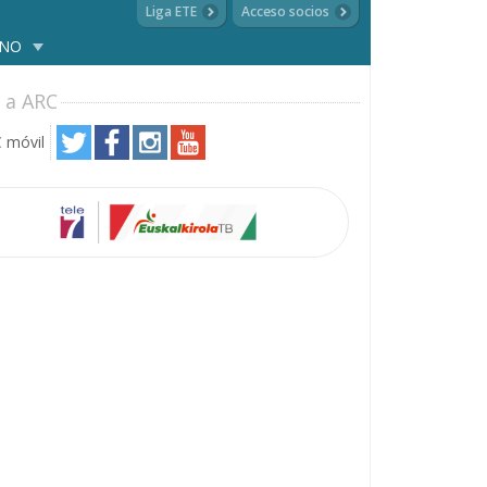
Liga ETE
Acceso socios
ANO
 a ARC
 móvil