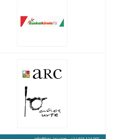
info@liga-arc.com
|
+34
615 124 991