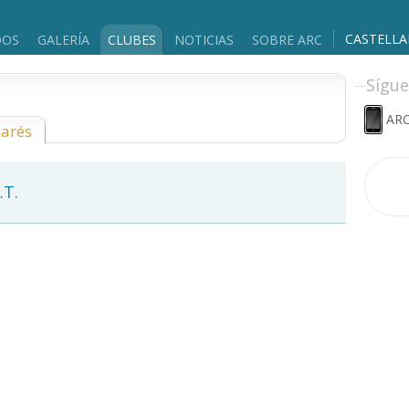
CASTELL
DOS
GALERÍA
CLUBES
NOTICIAS
SOBRE ARC
Sígue
ARC
marés
.T.