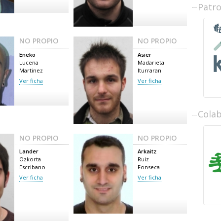
Patr
NO PROPIO
NO PROPIO
Eneko
Asier
Lucena
Madarieta
Martinez
Iturraran
Ver ficha
Ver ficha
Cola
NO PROPIO
NO PROPIO
Lander
Arkaitz
Ozkorta
Ruiz
Escribano
Fonseca
Ver ficha
Ver ficha