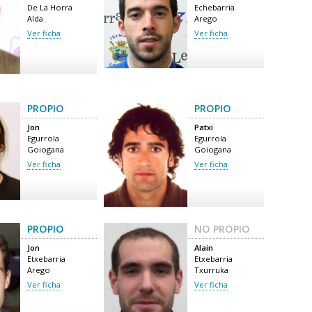
De La Horra
Echebarria
Alda
Arego
Ver ficha
Ver ficha
PROPIO
PROPIO
Jon
Patxi
Egurrola
Egurrola
Goiogana
Goiogana
Ver ficha
Ver ficha
PROPIO
NO PROPIO
Jon
Alain
Etxebarria
Etxebarria
Arego
Txurruka
Ver ficha
Ver ficha