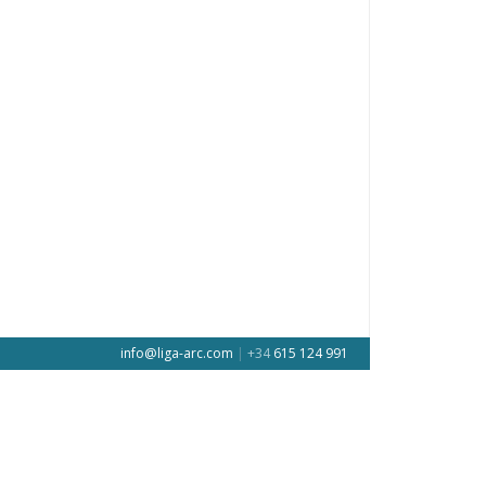
info@liga-arc.com
|
+34
615 124 991