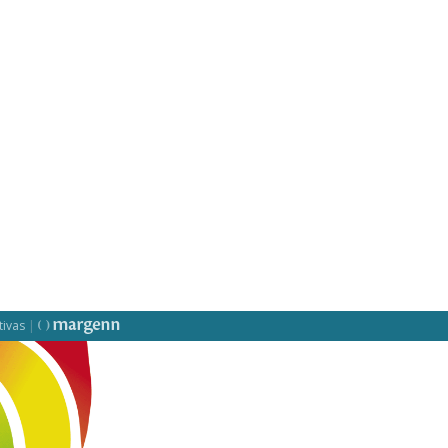
tivas
|