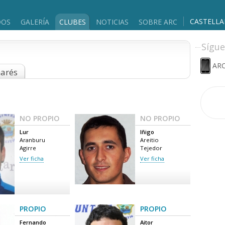
CASTELL
DOS
GALERÍA
CLUBES
NOTICIAS
SOBRE ARC
Sígue
ARC
marés
NO PROPIO
NO PROPIO
Lur
Iñigo
Aranburu
Areitio
Agirre
Tejedor
Ver ficha
Ver ficha
PROPIO
PROPIO
Fernando
Aitor