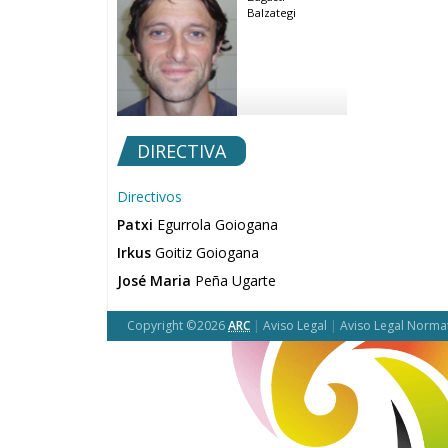
Balzategi
DIRECTIVA
Directivos
Patxi
Egurrola Goiogana
Irkus
Goitiz Goiogana
José Maria
Peña Ugarte
Copyright ©2026
ARC
|
Aviso Legal
|
Aviso Legal Norma