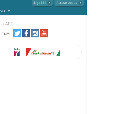
Liga ETE
Acceso socios
ANO
 a ARC
 móvil