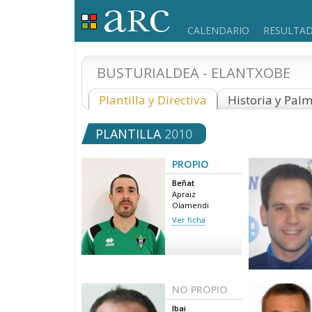
CALENDARIO
RESULTA
BUSTURIALDEA - ELANTXOBE
Plantilla y Directiva
Historia y Pal
PLANTILLA
2010
PROPIO
Beñat
Apraiz
Olamendi
Ver ficha
NO PROPIO
Ibai