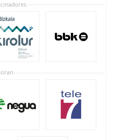
ocinadores
boran