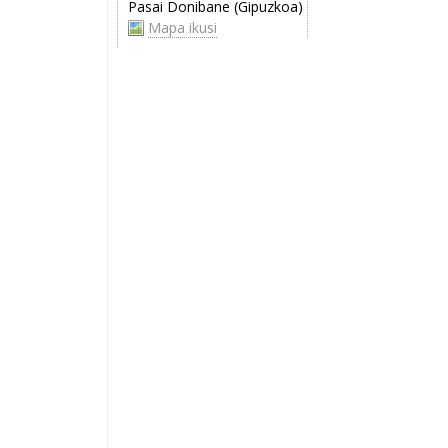
Pasai Donibane (Gipuzkoa)
Mapa ikusi