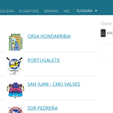
EUSKARA
GALERIA
ELKARTEAK
BERRIAK
ARC
Gure 
ARC
ORSA HONDARRIBIA
PORTUGALETE
SAN JUAN - CMO VALVES
SDR PEDREÑA