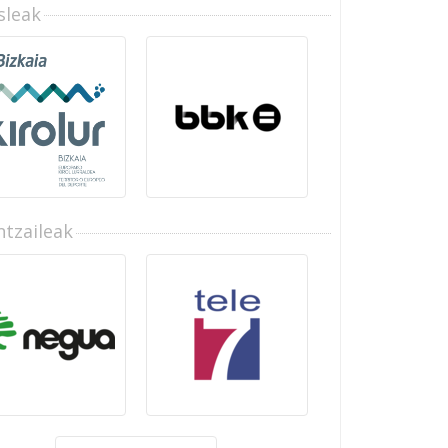
sleak
tzaileak