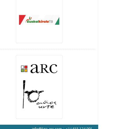
info@liga-arc.com
|
+34
615 124 991