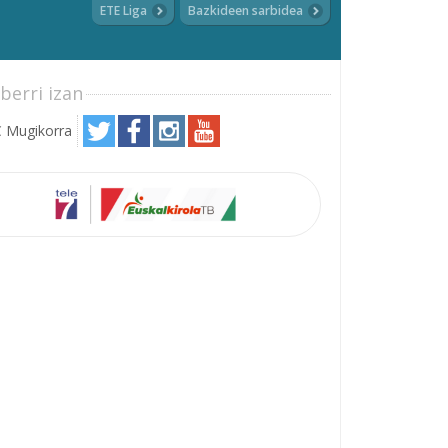
ETE Liga
Bazkideen sarbidea
berri izan
 Mugikorra