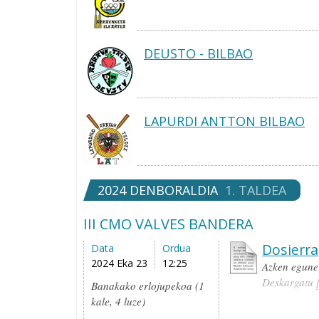
DEUSTO - BILBAO
LAPURDI ANTTON BILBAO
2024 DENBORALDIA
1. TALDEA
III CMO VALVES BANDERA
Dosierra
Data
Ordua
2024 Eka 23
12:25
Azken egune
Deskargatu
Banakako erlojupekoa (1
kale, 4 luze)