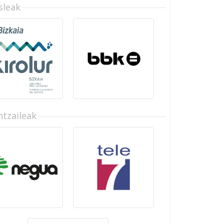
sleak
tzaileak