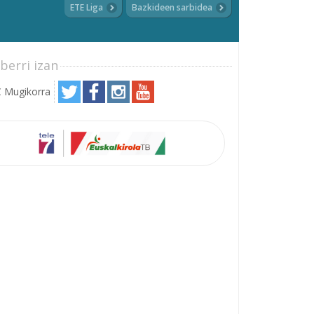
ETE Liga
Bazkideen sarbidea
berri izan
 Mugikorra