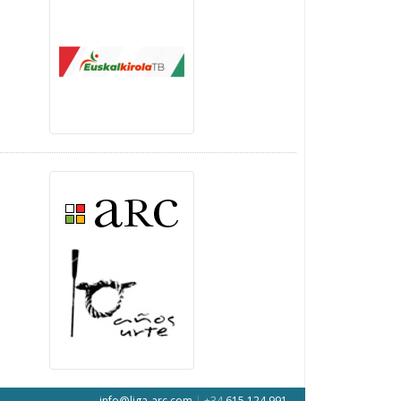
info@liga-arc.com
|
+34
615 124 991