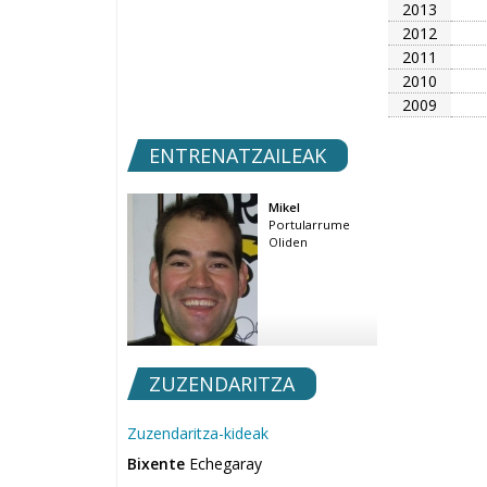
2013
2012
2011
2010
2009
ENTRENATZAILEAK
Mikel
Portularrume
Oliden
ZUZENDARITZA
Zuzendaritza-kideak
Bixente
Echegaray