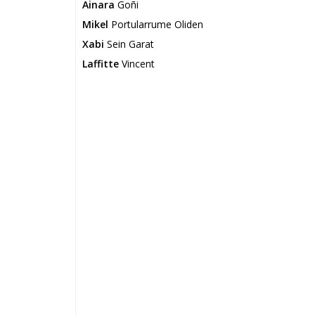
Ainara
Goñi
Mikel
Portularrume Oliden
Xabi
Sein Garat
Laffitte
Vincent