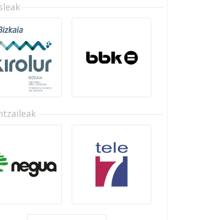
sleak
tzaileak