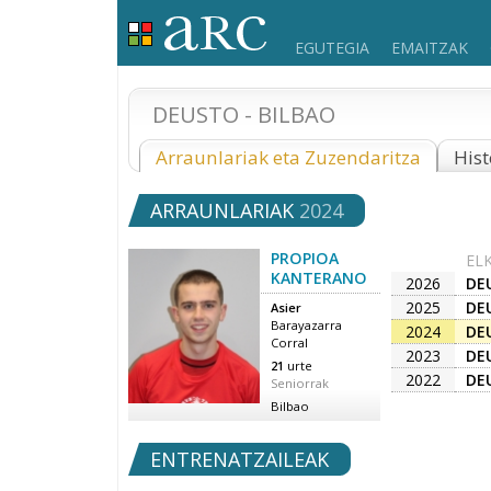
EGUTEGIA
EMAITZAK
DEUSTO - BILBAO
Arraunlariak eta Zuzendaritza
Hist
ARRAUNLARIAK
2024
PROPIOA
EL
KANTERANO
2026
DE
2025
DE
Asier
Barayazarra
2024
DE
Corral
2023
DE
21
urte
2022
DE
Seniorrak
Bilbao
ENTRENATZAILEAK