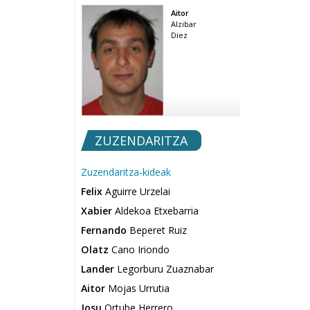
Aitor
Alzibar
Diez
ZUZENDARITZA
Zuzendaritza-kideak
Felix
Aguirre Urzelai
Xabier
Aldekoa Etxebarria
Fernando
Beperet Ruiz
Olatz
Cano Iriondo
Lander
Legorburu Zuaznabar
Aitor
Mojas Urrutia
Josu
Ortube Herrero