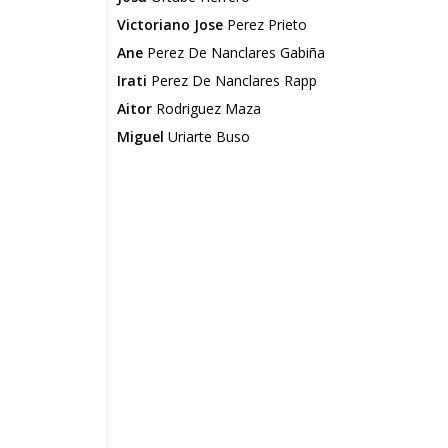
Victoriano Jose
Perez Prieto
Ane
Perez De Nanclares Gabiña
Irati
Perez De Nanclares Rapp
Aitor
Rodriguez Maza
Miguel
Uriarte Buso