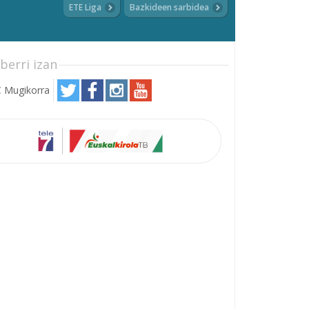
ETE Liga
Bazkideen sarbidea
berri izan
 Mugikorra