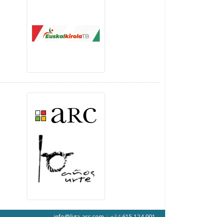
info@liga-arc.com
|
+34
615 124 991