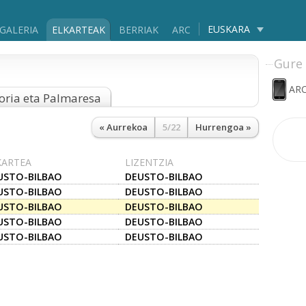
EUSKARA
GALERIA
ELKARTEAK
BERRIAK
ARC
Gure 
ARC
oria eta Palmaresa
« Aurrekoa
5/22
Hurrengoa »
KARTEA
LIZENTZIA
USTO-BILBAO
DEUSTO-BILBAO
USTO-BILBAO
DEUSTO-BILBAO
USTO-BILBAO
DEUSTO-BILBAO
USTO-BILBAO
DEUSTO-BILBAO
USTO-BILBAO
DEUSTO-BILBAO