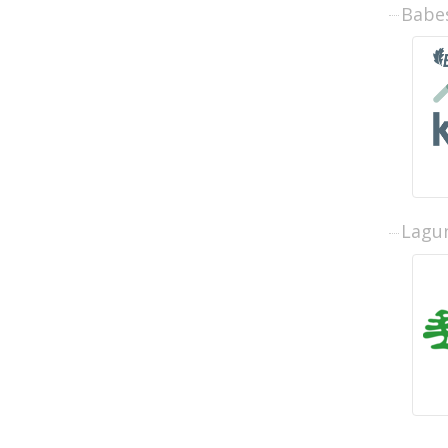
Babe
Lagun