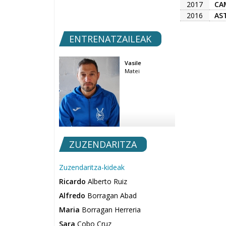
2017
CA
2016
AS
ENTRENATZAILEAK
Vasile
Matei
ZUZENDARITZA
Zuzendaritza-kideak
Ricardo
Alberto Ruiz
Alfredo
Borragan Abad
Maria
Borragan Herreria
Sara
Cobo Cruz