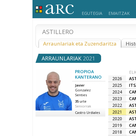
EGUTEGIA
EMAITZAK
ASTILLERO
Arraunlariak eta Zuzendaritza
Hist
ARRAUNLARIAK
2021
PROPIOA
EL
KANTERANO
2026
AS
2025
IT
Javier
Gonzalez
2024
CA
Senties
2023
CA
35
urte
2022
AS
Seniorrak
2021
AS
Castro Urdiales
2020
AS
2019
CA
2018
CA