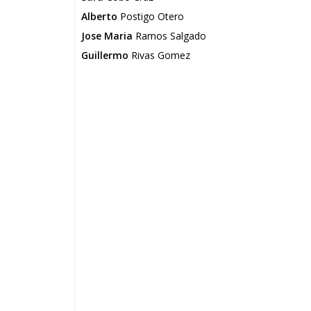
Alberto
Postigo Otero
Jose Maria
Ramos Salgado
Guillermo
Rivas Gomez