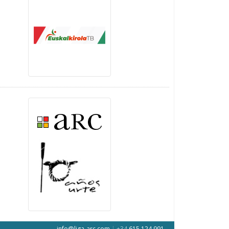
info@liga-arc.com
|
+34
615 124 991