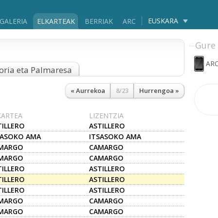
EUSKARA
GALERIA
ELKARTEAK
BERRIAK
ARC
Gure 
ARC
oria eta Palmaresa
« Aurrekoa
8/23
Hurrengoa »
KARTEA
LIZENTZIA
TILLERO
ASTILLERO
SASOKO AMA
ITSASOKO AMA
MARGO
CAMARGO
MARGO
CAMARGO
TILLERO
ASTILLERO
TILLERO
ASTILLERO
TILLERO
ASTILLERO
MARGO
CAMARGO
MARGO
CAMARGO