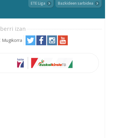
ETE Liga
Bazkideen sarbidea
berri izan
 Mugikorra