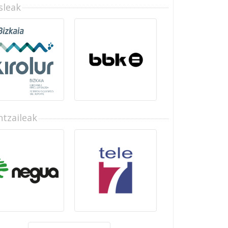
sleak
tzaileak