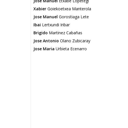
Jose Manuel
Etxabe Lopetegi
Xabier
Goiekoetxea Manterola
Jose Manuel
Gorostiaga Lete
Ibai
Lertxundi Iribar
Brigido
Martinez Cabañas
Jose Antonio
Olano Zubicaray
Jose Maria
Urbieta Ecenarro