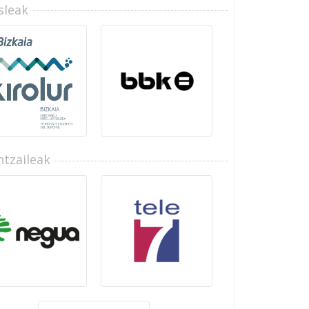
sleak
tzaileak