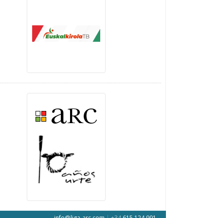
info@liga-arc.com
|
+34
615 124 991