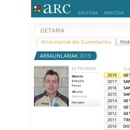
EGUTEGIA
EMAITZAK
GETARIA
Arraunlariak eta Zuzendaritza
Hist
ARRAUNLARIAK
2019
EZ PROPIOA
EL
2019
GE
Alberto
2017
SA
Rebollo
Perez
2016
SA
44
urte
2015
SA
Seniorrak
2014
GE
Hernani
2013
GE
2012
GE
2011
TR
2010
DO