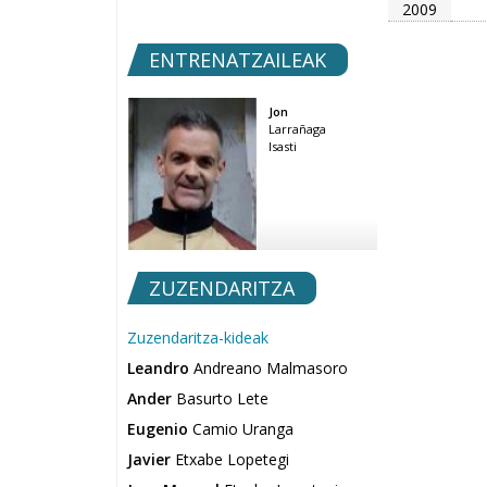
2009
ENTRENATZAILEAK
Jon
Larrañaga
Isasti
ZUZENDARITZA
Zuzendaritza-kideak
Leandro
Andreano Malmasoro
Ander
Basurto Lete
Eugenio
Camio Uranga
Javier
Etxabe Lopetegi