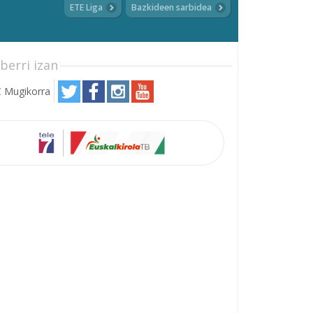
ETE Liga
Bazkideen sarbidea
berri izan
 Mugikorra