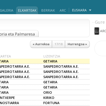
EUSKARA
GALERIA
ELKARTEAK
BERRIAK
ARC
Gure 
ARC
oria eta Palmaresa
« Aurrekoa
17/18
Hurrengoa »
KARTEA
LIZENTZIA
TARIA
GETARIA
NPEDROTARRA A.E.
SANPEDROTARRA A.E.
NPEDROTARRA A.E.
SANPEDROTARRA A.E.
NPEDROTARRA A.E.
SANPEDROTARRA A.E.
TARIA
GETARIA
TARIA
GETARIA
TARIA
ORIO
INTXERPE
KIRIKO
NOSTIARRA
FORTUNA