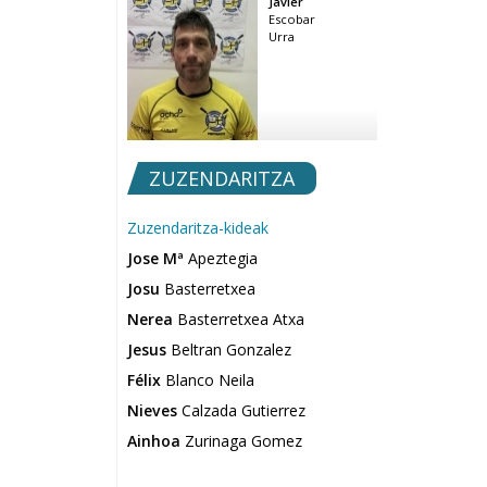
Javier
Escobar
Urra
ZUZENDARITZA
Zuzendaritza-kideak
Jose Mª
Apeztegia
Josu
Basterretxea
Nerea
Basterretxea Atxa
Jesus
Beltran Gonzalez
Félix
Blanco Neila
Nieves
Calzada Gutierrez
Ainhoa
Zurinaga Gomez