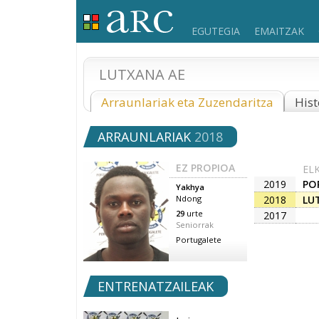
EGUTEGIA
EMAITZAK
LUTXANA AE
Arraunlariak eta Zuzendaritza
Hist
ARRAUNLARIAK
2018
EZ PROPIOA
EL
2019
PO
Yakhya
2018
LU
Ndong
29
urte
2017
Seniorrak
Portugalete
ENTRENATZAILEAK