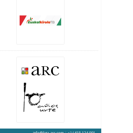
info@liga-arc.com
|
+34
615 124 991