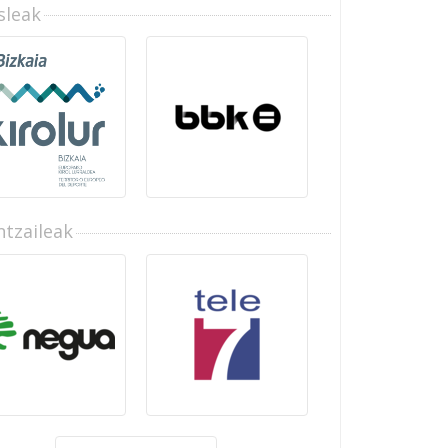
sleak
tzaileak