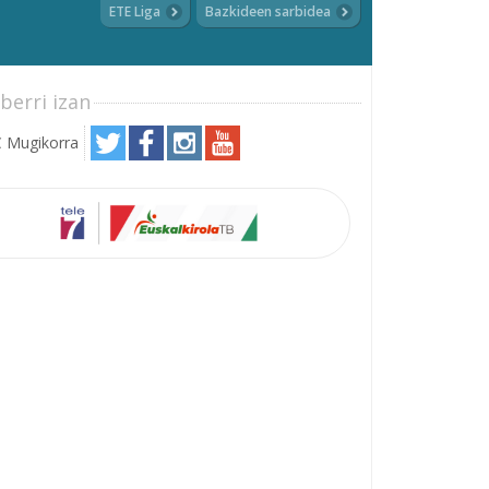
ETE Liga
Bazkideen sarbidea
berri izan
 Mugikorra