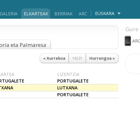
EUSKARA
GALERIA
ELKARTEAK
BERRIAK
ARC
Gure 
ARC
oria eta Palmaresa
« Aurrekoa
16/21
Hurrengoa »
KARTEA
LIZENTZIA
RTUGALETE
PORTUGALETE
TXANA
LUTXANA
PORTUGALETE