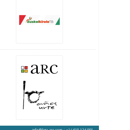
info@liga-arc.com
|
+34
615 124 991