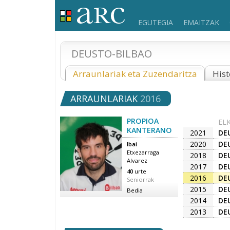
EGUTEGIA
EMAITZAK
DEUSTO-BILBAO
Arraunlariak eta Zuzendaritza
Hist
ARRAUNLARIAK
2016
PROPIOA
EL
KANTERANO
2021
DE
2020
DE
Ibai
Etxezarraga
2018
DE
Alvarez
2017
DE
40
urte
2016
DE
Seniorrak
2015
DE
Bedia
2014
DE
2013
DE