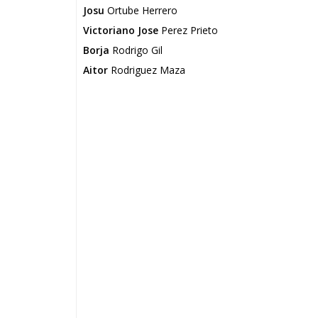
Josu
Ortube Herrero
Victoriano Jose
Perez Prieto
Borja
Rodrigo Gil
Aitor
Rodriguez Maza