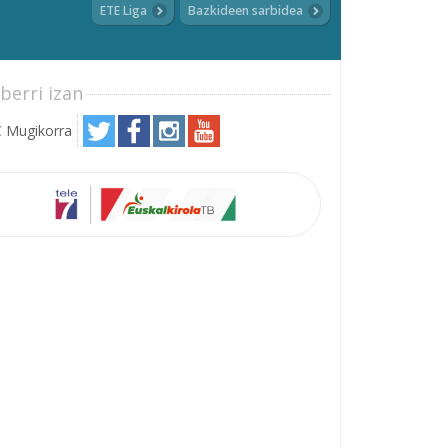
ETE Liga
Bazkideen sarbidea
berri izan
 Mugikorra