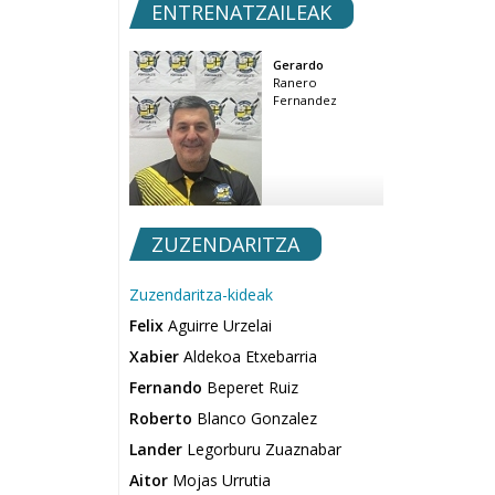
ENTRENATZAILEAK
Gerardo
Ranero
Fernandez
ZUZENDARITZA
Zuzendaritza-kideak
Felix
Aguirre Urzelai
Xabier
Aldekoa Etxebarria
Fernando
Beperet Ruiz
Roberto
Blanco Gonzalez
Lander
Legorburu Zuaznabar
Aitor
Mojas Urrutia