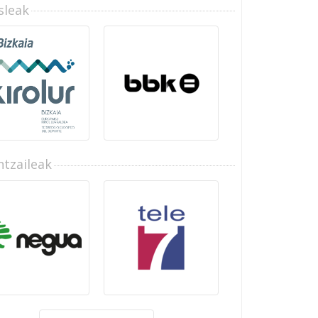
sleak
tzaileak